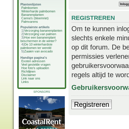
Plantenlijsten
Palmbomen
Winterharde palmbomen
Bananenplanten
REGISTREREN
Canna's (bloemriet)
Palmvarens
Om te kunnen inlog
Populairste artikels
1)
Verzorging bananenplanten
2)
Verzorging van palmen
slechts enkele min
3)
Hoe een bananenplant
beschermen in de winter?
4)
De 10 winterhardste
op dit forum. De b
palmbomen ter wereld
5)
Zaaien van avocado
permissies verlene
Handige pagina's
Exoten adressen
gebruikersvoorwaar
Veel gestelde vragen
Hoe foto's uploaden
Richtlijnen
regels altijd te wo
Disclaimer
Link naar ons
Links
Gebruikersvoorw
SPONSORS
Registreren