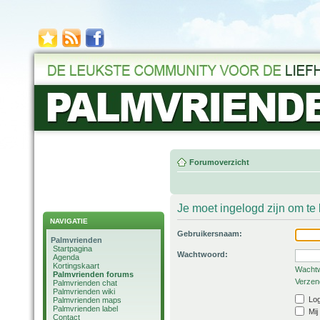
Forumoverzicht
Je moet ingelogd zijn om t
NAVIGATIE
Gebruikersnaam:
Palmvrienden
Startpagina
Wachtwoord:
Agenda
Kortingskaart
Wachtw
Palmvrienden forums
Verzend
Palmvrienden chat
Palmvrienden wiki
Log
Palmvrienden maps
Palmvrienden label
Mij
Contact