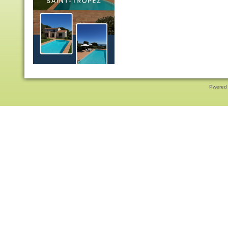
Pwered