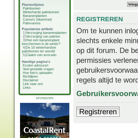
Plantenlijsten
Palmbomen
Winterharde palmbomen
Bananenplanten
REGISTREREN
Canna's (bloemriet)
Palmvarens
Om te kunnen inlog
Populairste artikels
1)
Verzorging bananenplanten
2)
Verzorging van palmen
slechts enkele min
3)
Hoe een bananenplant
beschermen in de winter?
4)
De 10 winterhardste
op dit forum. De b
palmbomen ter wereld
5)
Zaaien van avocado
permissies verlene
Handige pagina's
Exoten adressen
gebruikersvoorwaar
Veel gestelde vragen
Hoe foto's uploaden
Richtlijnen
regels altijd te wo
Disclaimer
Link naar ons
Links
Gebruikersvoorw
SPONSORS
Registreren