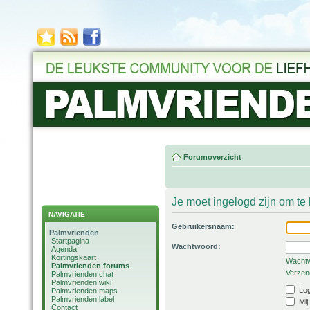
Forumoverzicht
Je moet ingelogd zijn om t
NAVIGATIE
Gebruikersnaam:
Palmvrienden
Startpagina
Wachtwoord:
Agenda
Kortingskaart
Wachtw
Palmvrienden forums
Verzend
Palmvrienden chat
Palmvrienden wiki
Log
Palmvrienden maps
Palmvrienden label
Mij
Contact