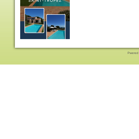
Pwered