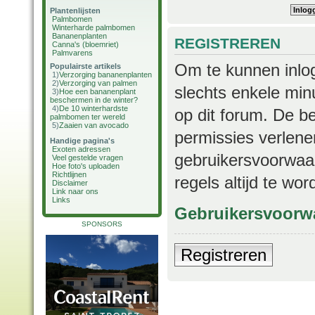
Plantenlijsten
Palmbomen
Winterharde palmbomen
Bananenplanten
REGISTREREN
Canna's (bloemriet)
Palmvarens
Om te kunnen inlog
Populairste artikels
1)
Verzorging bananenplanten
2)
Verzorging van palmen
slechts enkele min
3)
Hoe een bananenplant
beschermen in de winter?
4)
De 10 winterhardste
op dit forum. De b
palmbomen ter wereld
5)
Zaaien van avocado
permissies verlene
Handige pagina's
Exoten adressen
gebruikersvoorwaar
Veel gestelde vragen
Hoe foto's uploaden
Richtlijnen
regels altijd te wo
Disclaimer
Link naar ons
Links
Gebruikersvoorw
SPONSORS
Registreren