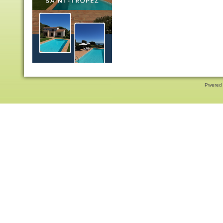
Pwered