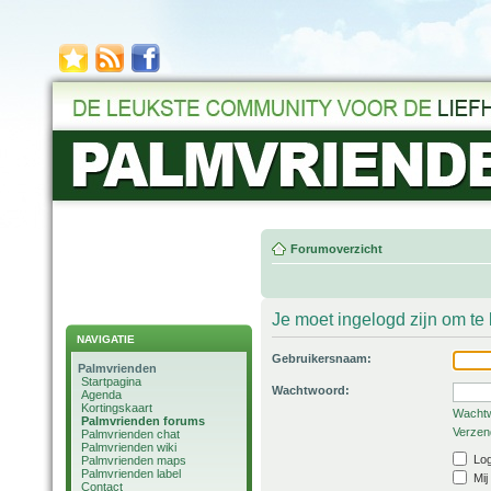
Forumoverzicht
Je moet ingelogd zijn om t
NAVIGATIE
Gebruikersnaam:
Palmvrienden
Startpagina
Wachtwoord:
Agenda
Kortingskaart
Wachtw
Palmvrienden forums
Verzend
Palmvrienden chat
Palmvrienden wiki
Log
Palmvrienden maps
Palmvrienden label
Mij
Contact