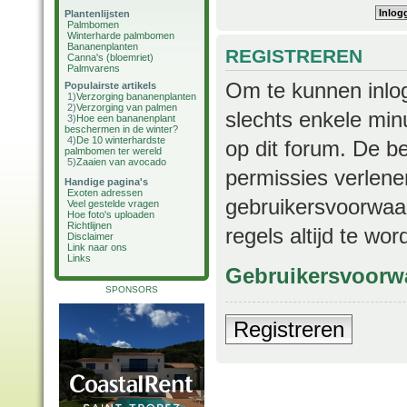
Plantenlijsten
Palmbomen
Winterharde palmbomen
Bananenplanten
REGISTREREN
Canna's (bloemriet)
Palmvarens
Om te kunnen inlog
Populairste artikels
1)
Verzorging bananenplanten
2)
Verzorging van palmen
slechts enkele min
3)
Hoe een bananenplant
beschermen in de winter?
4)
De 10 winterhardste
op dit forum. De b
palmbomen ter wereld
5)
Zaaien van avocado
permissies verlene
Handige pagina's
Exoten adressen
gebruikersvoorwaar
Veel gestelde vragen
Hoe foto's uploaden
Richtlijnen
regels altijd te wo
Disclaimer
Link naar ons
Links
Gebruikersvoorw
SPONSORS
Registreren