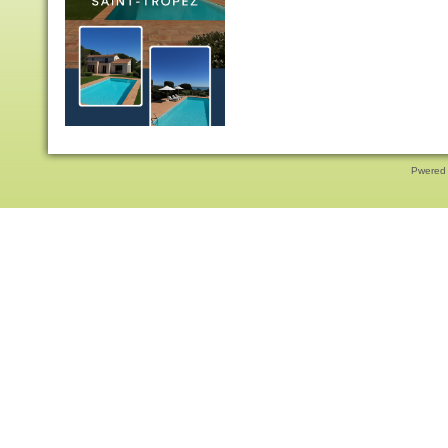
Pwered