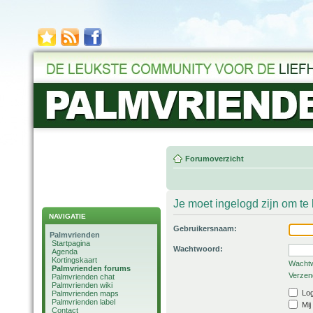
Forumoverzicht
Je moet ingelogd zijn om t
NAVIGATIE
Gebruikersnaam:
Palmvrienden
Startpagina
Wachtwoord:
Agenda
Kortingskaart
Wachtw
Palmvrienden forums
Verzend
Palmvrienden chat
Palmvrienden wiki
Log
Palmvrienden maps
Palmvrienden label
Mij
Contact