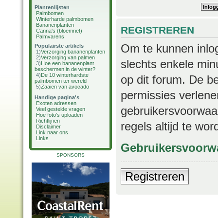
Plantenlijsten
Palmbomen
Winterharde palmbomen
Bananenplanten
REGISTREREN
Canna's (bloemriet)
Palmvarens
Om te kunnen inlog
Populairste artikels
1)
Verzorging bananenplanten
2)
Verzorging van palmen
slechts enkele min
3)
Hoe een bananenplant
beschermen in de winter?
4)
De 10 winterhardste
op dit forum. De b
palmbomen ter wereld
5)
Zaaien van avocado
permissies verlene
Handige pagina's
Exoten adressen
gebruikersvoorwaar
Veel gestelde vragen
Hoe foto's uploaden
Richtlijnen
regels altijd te wo
Disclaimer
Link naar ons
Links
Gebruikersvoorw
SPONSORS
Registreren