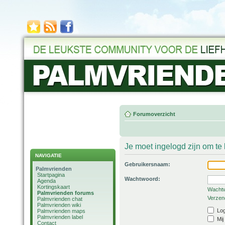
Forumoverzicht
Je moet ingelogd zijn om t
NAVIGATIE
Gebruikersnaam:
Palmvrienden
Startpagina
Wachtwoord:
Agenda
Kortingskaart
Wachtw
Palmvrienden forums
Verzend
Palmvrienden chat
Palmvrienden wiki
Log
Palmvrienden maps
Palmvrienden label
Mij
Contact