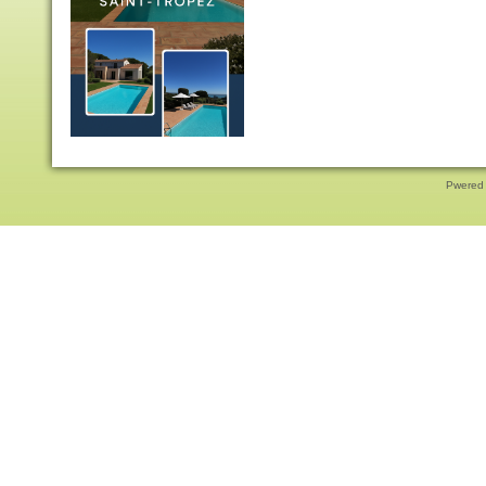
Pwered