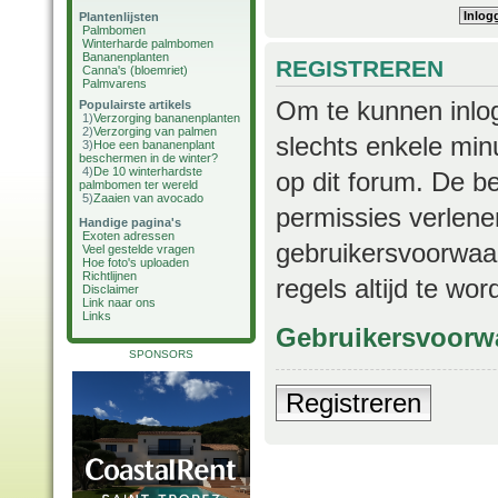
Plantenlijsten
Palmbomen
Winterharde palmbomen
Bananenplanten
REGISTREREN
Canna's (bloemriet)
Palmvarens
Om te kunnen inlog
Populairste artikels
1)
Verzorging bananenplanten
2)
Verzorging van palmen
slechts enkele min
3)
Hoe een bananenplant
beschermen in de winter?
4)
De 10 winterhardste
op dit forum. De b
palmbomen ter wereld
5)
Zaaien van avocado
permissies verlene
Handige pagina's
Exoten adressen
gebruikersvoorwaar
Veel gestelde vragen
Hoe foto's uploaden
Richtlijnen
regels altijd te wo
Disclaimer
Link naar ons
Links
Gebruikersvoorw
SPONSORS
Registreren