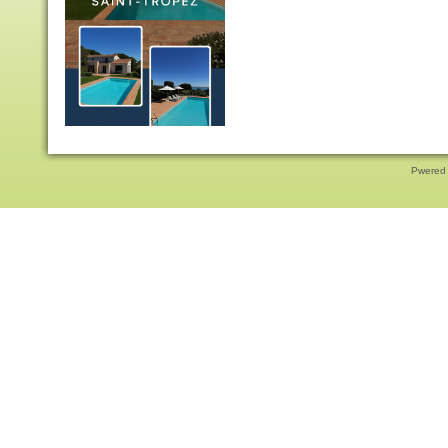
Pwered