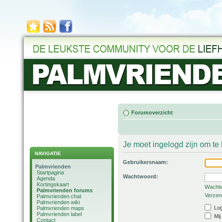
Forumoverzicht
Je moet ingelogd zijn om t
NAVIGATIE
Gebruikersnaam:
Palmvrienden
Startpagina
Wachtwoord:
Agenda
Kortingskaart
Wachtw
Palmvrienden forums
Verzend
Palmvrienden chat
Palmvrienden wiki
Log
Palmvrienden maps
Palmvrienden label
Mij
Contact