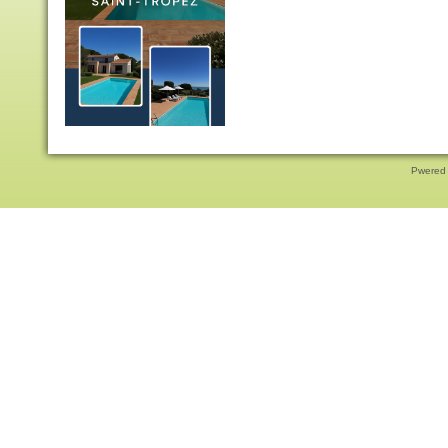
Pwered