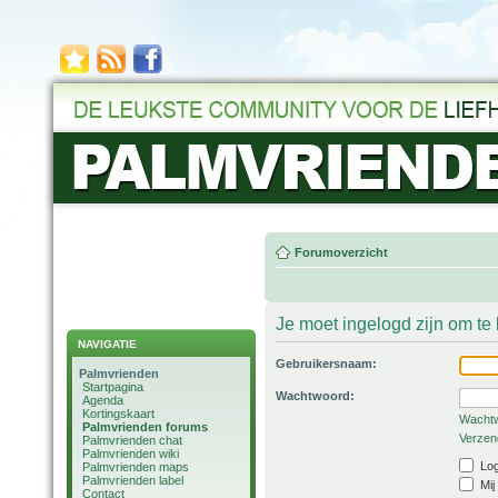
Forumoverzicht
Je moet ingelogd zijn om t
NAVIGATIE
Gebruikersnaam:
Palmvrienden
Startpagina
Wachtwoord:
Agenda
Kortingskaart
Wachtw
Palmvrienden forums
Verzend
Palmvrienden chat
Palmvrienden wiki
Log
Palmvrienden maps
Palmvrienden label
Mij
Contact