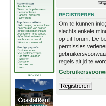
Plantenlijsten
Palmbomen
Winterharde palmbomen
Bananenplanten
REGISTREREN
Canna's (bloemriet)
Palmvarens
Om te kunnen inlog
Populairste artikels
1)
Verzorging bananenplanten
2)
Verzorging van palmen
slechts enkele min
3)
Hoe een bananenplant
beschermen in de winter?
4)
De 10 winterhardste
op dit forum. De b
palmbomen ter wereld
5)
Zaaien van avocado
permissies verlene
Handige pagina's
Exoten adressen
gebruikersvoorwaar
Veel gestelde vragen
Hoe foto's uploaden
Richtlijnen
regels altijd te wo
Disclaimer
Link naar ons
Links
Gebruikersvoorw
SPONSORS
Registreren