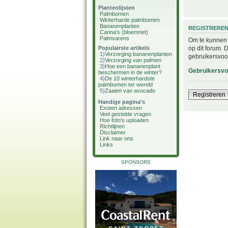
Plantenlijsten
Palmbomen
Winterharde palmbomen
Bananenplanten
REGISTRERE
Canna's (bloemriet)
Palmvarens
Om te kunnen i
op dit forum. 
Populairste artikels
1)
Verzorging bananenplanten
gebruikersvoo
2)
Verzorging van palmen
3)
Hoe een bananenplant
Gebruikersv
beschermen in de winter?
4)
De 10 winterhardste
palmbomen ter wereld
5)
Zaaien van avocado
Registreren
Handige pagina's
Exoten adressen
Veel gestelde vragen
Hoe foto's uploaden
Richtlijnen
Disclaimer
Link naar ons
Links
SPONSORS