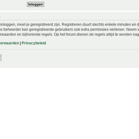
N
nloggen, moet je geregistreerd zijn. Registreren duurt slechts enkele minuten en 
De beheerder kan geregistreerde gebruikers ook extra permissies verlenen. Neem vo
rwaarden en bijhorende regels. Op het forum dienen de regels altijd te worden nag
oorwaarden
|
Privacybeleid