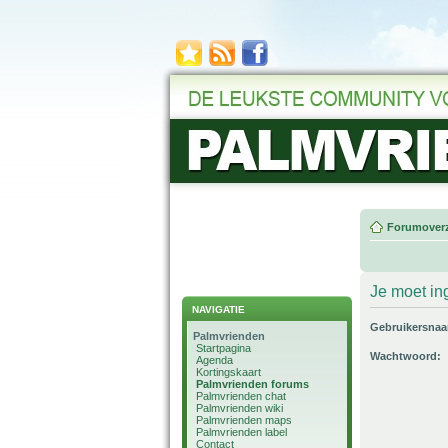
Forumoverz
Je moet in
NAVIGATIE
Gebruikersna
Palmvrienden
Startpagina
Wachtwoord:
Agenda
Kortingskaart
Palmvrienden forums
Palmvrienden chat
Palmvrienden wiki
Palmvrienden maps
Palmvrienden label
Contact