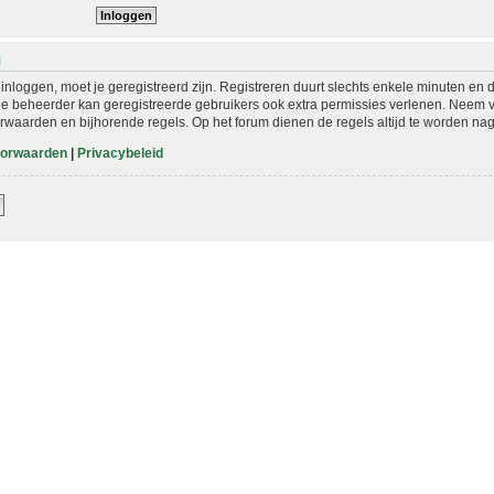
N
nloggen, moet je geregistreerd zijn. Registreren duurt slechts enkele minuten en 
De beheerder kan geregistreerde gebruikers ook extra permissies verlenen. Neem vo
rwaarden en bijhorende regels. Op het forum dienen de regels altijd te worden nag
oorwaarden
|
Privacybeleid