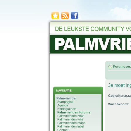
Forumoverz
Je moet in
NAVIGATIE
Gebruikersna
Palmvrienden
Startpagina
Wachtwoord:
Agenda
Kortingskaart
Palmvrienden forums
Palmvrienden chat
Palmvrienden wiki
Palmvrienden maps
Palmvrienden label
Contact