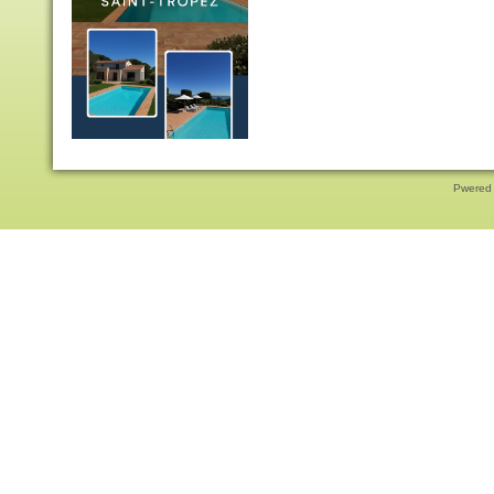
Pwered