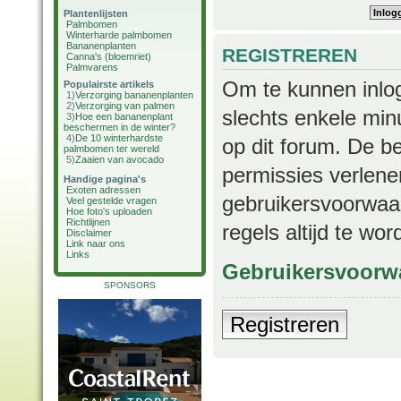
Plantenlijsten
Palmbomen
Winterharde palmbomen
Bananenplanten
REGISTREREN
Canna's (bloemriet)
Palmvarens
Om te kunnen inlog
Populairste artikels
1)
Verzorging bananenplanten
2)
Verzorging van palmen
slechts enkele min
3)
Hoe een bananenplant
beschermen in de winter?
4)
De 10 winterhardste
op dit forum. De b
palmbomen ter wereld
5)
Zaaien van avocado
permissies verlene
Handige pagina's
Exoten adressen
gebruikersvoorwaar
Veel gestelde vragen
Hoe foto's uploaden
Richtlijnen
regels altijd te wo
Disclaimer
Link naar ons
Links
Gebruikersvoorw
SPONSORS
Registreren