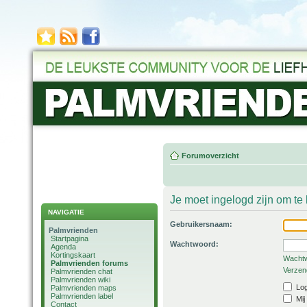
Forumoverzicht
Je moet ingelogd zijn om t
NAVIGATIE
Gebruikersnaam:
Palmvrienden
Startpagina
Wachtwoord:
Agenda
Kortingskaart
Wachtw
Palmvrienden forums
Verzend
Palmvrienden chat
Palmvrienden wiki
Log
Palmvrienden maps
Palmvrienden label
Mij
Contact