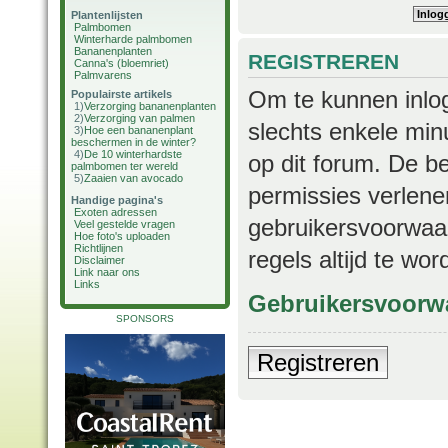
Plantenlijsten
Palmbomen
Winterharde palmbomen
Bananenplanten
REGISTREREN
Canna's (bloemriet)
Palmvarens
Om te kunnen inlog
Populairste artikels
1)
Verzorging bananenplanten
2)
Verzorging van palmen
slechts enkele min
3)
Hoe een bananenplant
beschermen in de winter?
4)
De 10 winterhardste
op dit forum. De b
palmbomen ter wereld
5)
Zaaien van avocado
permissies verlene
Handige pagina's
Exoten adressen
gebruikersvoorwaar
Veel gestelde vragen
Hoe foto's uploaden
Richtlijnen
regels altijd te wo
Disclaimer
Link naar ons
Links
Gebruikersvoorw
SPONSORS
Registreren