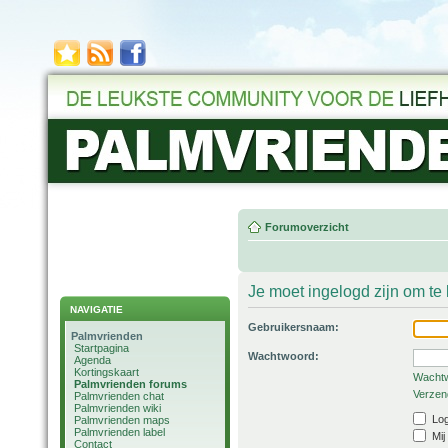
Forumoverzicht
Je moet ingelogd zijn om t
NAVIGATIE
Gebruikersnaam:
Palmvrienden
Startpagina
Wachtwoord:
Agenda
Kortingskaart
Wachtw
Palmvrienden forums
Verzend
Palmvrienden chat
Palmvrienden wiki
Log
Palmvrienden maps
Palmvrienden label
Mij
Contact