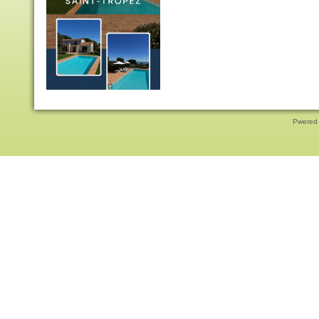
Pwered