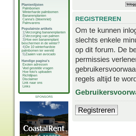
Plantenlijsten
Palmbomen
Winterharde palmbomen
Bananenplanten
REGISTREREN
Canna's (bloemriet)
Palmvarens
Om te kunnen inlog
Populairste artikels
1)
Verzorging bananenplanten
2)
Verzorging van palmen
slechts enkele min
3)
Hoe een bananenplant
beschermen in de winter?
4)
De 10 winterhardste
op dit forum. De b
palmbomen ter wereld
5)
Zaaien van avocado
permissies verlene
Handige pagina's
Exoten adressen
gebruikersvoorwaar
Veel gestelde vragen
Hoe foto's uploaden
Richtlijnen
regels altijd te wo
Disclaimer
Link naar ons
Links
Gebruikersvoorw
SPONSORS
Registreren