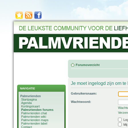
Forumoverzicht
Je moet ingelogd zijn om t
NAVIGATIE
Gebruikersnaam:
Palmvrienden
Startpagina
Wachtwoord:
Agenda
Kortingskaart
Wachtw
Palmvrienden forums
Verzend
Palmvrienden chat
Palmvrienden wiki
Log
Palmvrienden maps
Palmvrienden label
Mij
Contact