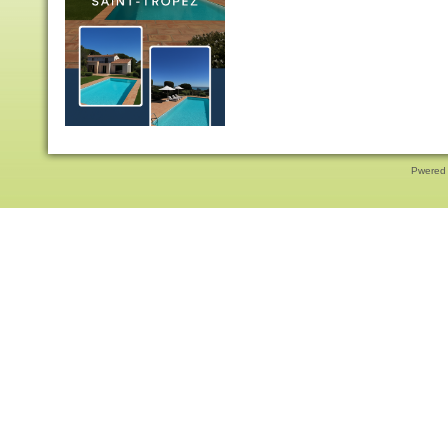
Pwered