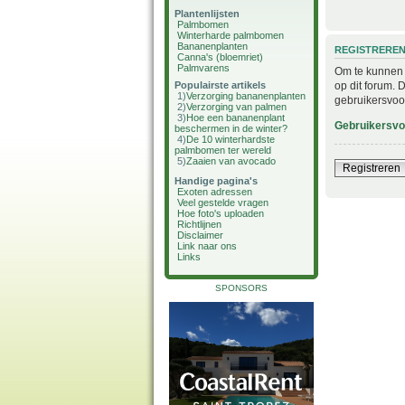
Plantenlijsten
Palmbomen
Winterharde palmbomen
Bananenplanten
REGISTRERE
Canna's (bloemriet)
Palmvarens
Om te kunnen i
op dit forum. 
Populairste artikels
1)
Verzorging bananenplanten
gebruikersvoo
2)
Verzorging van palmen
3)
Hoe een bananenplant
Gebruikersv
beschermen in de winter?
4)
De 10 winterhardste
palmbomen ter wereld
5)
Zaaien van avocado
Registreren
Handige pagina's
Exoten adressen
Veel gestelde vragen
Hoe foto's uploaden
Richtlijnen
Disclaimer
Link naar ons
Links
SPONSORS