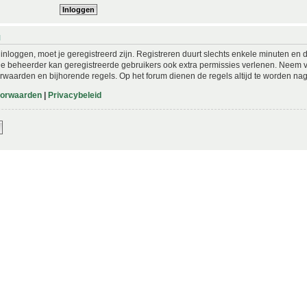
N
nloggen, moet je geregistreerd zijn. Registreren duurt slechts enkele minuten en 
De beheerder kan geregistreerde gebruikers ook extra permissies verlenen. Neem vo
rwaarden en bijhorende regels. Op het forum dienen de regels altijd te worden nag
oorwaarden
|
Privacybeleid