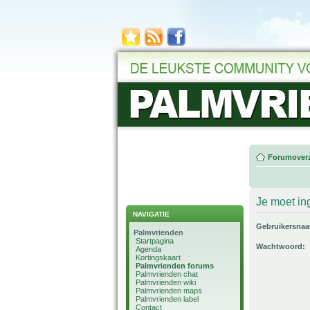
Forumoverz
Je moet in
NAVIGATIE
Gebruikersna
Palmvrienden
Startpagina
Wachtwoord:
Agenda
Kortingskaart
Palmvrienden forums
Palmvrienden chat
Palmvrienden wiki
Palmvrienden maps
Palmvrienden label
Contact