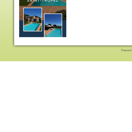
Pwered