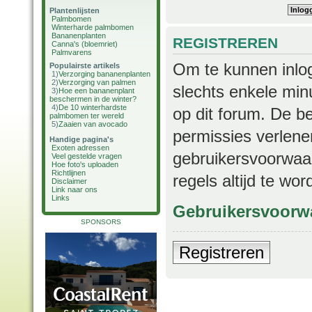
Plantenlijsten
Palmbomen
Winterharde palmbomen
Bananenplanten
REGISTREREN
Canna's (bloemriet)
Palmvarens
Om te kunnen inlog
Populairste artikels
1)
Verzorging bananenplanten
2)
Verzorging van palmen
slechts enkele min
3)
Hoe een bananenplant
beschermen in de winter?
4)
De 10 winterhardste
op dit forum. De b
palmbomen ter wereld
5)
Zaaien van avocado
permissies verlene
Handige pagina's
Exoten adressen
gebruikersvoorwaar
Veel gestelde vragen
Hoe foto's uploaden
Richtlijnen
regels altijd te wo
Disclaimer
Link naar ons
Links
Gebruikersvoorw
SPONSORS
Registreren