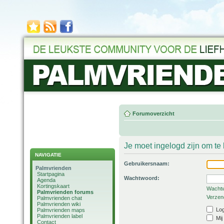
Forumoverzicht
Je moet ingelogd zijn om t
NAVIGATIE
Gebruikersnaam:
Palmvrienden
Startpagina
Wachtwoord:
Agenda
Kortingskaart
Wachtw
Palmvrienden forums
Verzend
Palmvrienden chat
Palmvrienden wiki
Log
Palmvrienden maps
Palmvrienden label
Mij
Contact