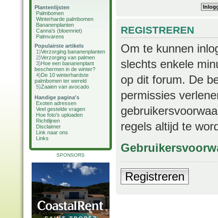
Plantenlijsten
Palmbomen
Winterharde palmbomen
Bananenplanten
REGISTREREN
Canna's (bloemriet)
Palmvarens
Om te kunnen inlog
Populairste artikels
1)
Verzorging bananenplanten
2)
Verzorging van palmen
slechts enkele min
3)
Hoe een bananenplant
beschermen in de winter?
4)
De 10 winterhardste
op dit forum. De b
palmbomen ter wereld
5)
Zaaien van avocado
permissies verlene
Handige pagina's
Exoten adressen
gebruikersvoorwaar
Veel gestelde vragen
Hoe foto's uploaden
Richtlijnen
regels altijd te wo
Disclaimer
Link naar ons
Links
Gebruikersvoorw
SPONSORS
Registreren