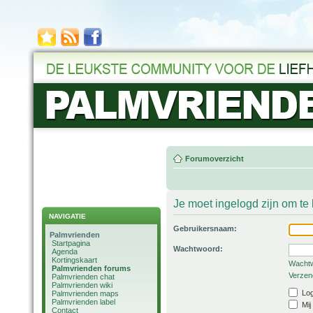
Forumoverzicht
Je moet ingelogd zijn om t
NAVIGATIE
Gebruikersnaam:
Palmvrienden
Startpagina
Wachtwoord:
Agenda
Kortingskaart
Wachtw
Palmvrienden forums
Verzend
Palmvrienden chat
Palmvrienden wiki
Log
Palmvrienden maps
Palmvrienden label
Mij
Contact