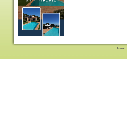
Pwered