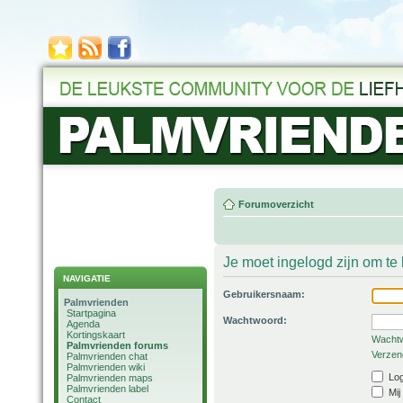
Forumoverzicht
Je moet ingelogd zijn om t
NAVIGATIE
Gebruikersnaam:
Palmvrienden
Startpagina
Wachtwoord:
Agenda
Kortingskaart
Wachtw
Palmvrienden forums
Verzend
Palmvrienden chat
Palmvrienden wiki
Log
Palmvrienden maps
Palmvrienden label
Mij
Contact