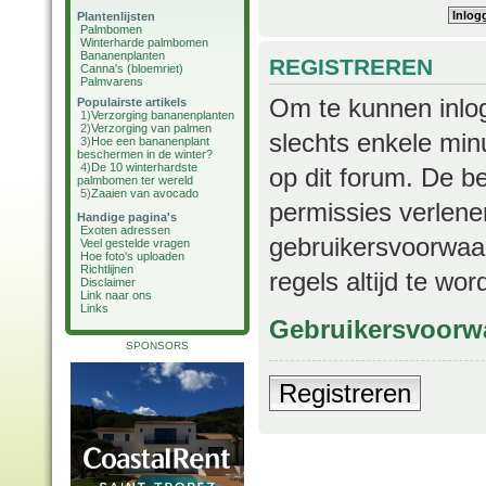
Plantenlijsten
Palmbomen
Winterharde palmbomen
Bananenplanten
REGISTREREN
Canna's (bloemriet)
Palmvarens
Om te kunnen inlog
Populairste artikels
1)
Verzorging bananenplanten
2)
Verzorging van palmen
slechts enkele min
3)
Hoe een bananenplant
beschermen in de winter?
4)
De 10 winterhardste
op dit forum. De b
palmbomen ter wereld
5)
Zaaien van avocado
permissies verlene
Handige pagina's
Exoten adressen
gebruikersvoorwaar
Veel gestelde vragen
Hoe foto's uploaden
Richtlijnen
regels altijd te wo
Disclaimer
Link naar ons
Links
Gebruikersvoorw
SPONSORS
Registreren