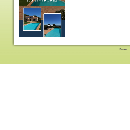
Pwered