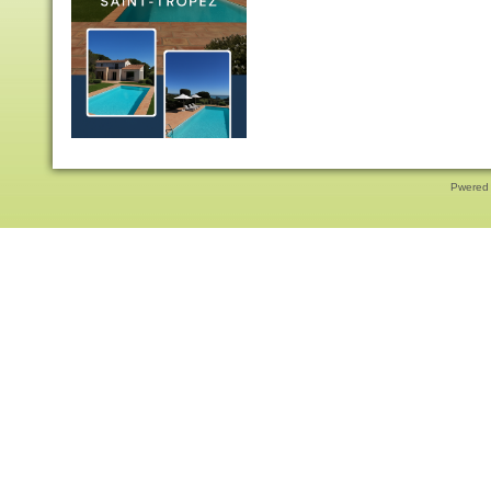
Pwered