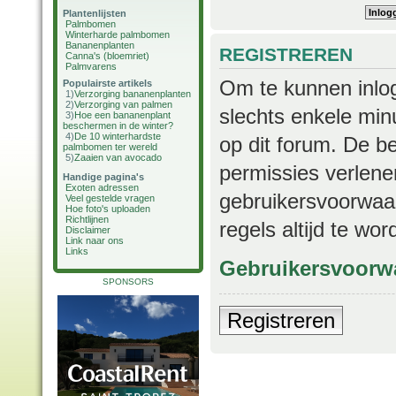
Plantenlijsten
Palmbomen
Winterharde palmbomen
Bananenplanten
REGISTREREN
Canna's (bloemriet)
Palmvarens
Om te kunnen inlog
Populairste artikels
1)
Verzorging bananenplanten
2)
Verzorging van palmen
slechts enkele min
3)
Hoe een bananenplant
beschermen in de winter?
4)
De 10 winterhardste
op dit forum. De b
palmbomen ter wereld
5)
Zaaien van avocado
permissies verlene
Handige pagina's
Exoten adressen
gebruikersvoorwaar
Veel gestelde vragen
Hoe foto's uploaden
Richtlijnen
regels altijd te wo
Disclaimer
Link naar ons
Links
Gebruikersvoorw
SPONSORS
Registreren