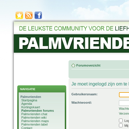
Forumoverzicht
Je moet ingelogd zijn om t
NAVIGATIE
Gebruikersnaam:
Palmvrienden
Startpagina
Wachtwoord:
Agenda
Kortingskaart
Wachtw
Palmvrienden forums
Verzend
Palmvrienden chat
Palmvrienden wiki
Log
Palmvrienden maps
Palmvrienden label
Mij
Contact