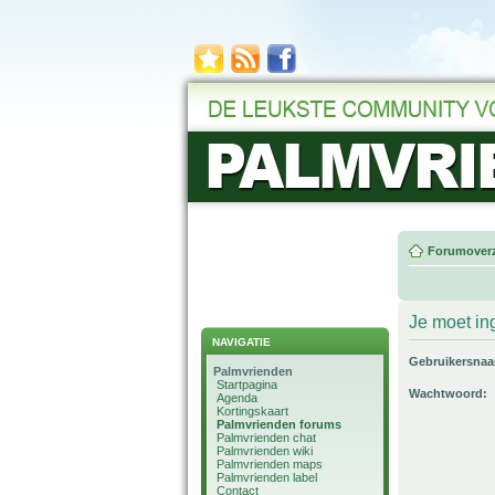
Forumoverz
Je moet in
NAVIGATIE
Gebruikersna
Palmvrienden
Startpagina
Wachtwoord:
Agenda
Kortingskaart
Palmvrienden forums
Palmvrienden chat
Palmvrienden wiki
Palmvrienden maps
Palmvrienden label
Contact