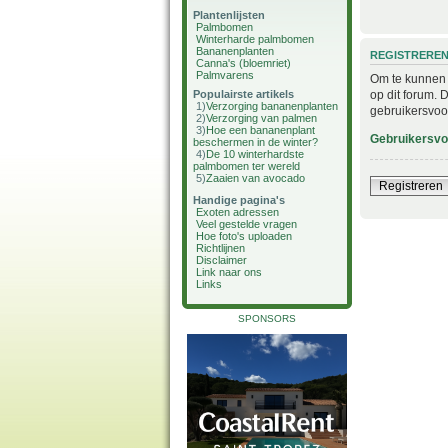
Plantenlijsten
Palmbomen
Winterharde palmbomen
Bananenplanten
REGISTRERE
Canna's (bloemriet)
Palmvarens
Om te kunnen i
op dit forum. 
Populairste artikels
1)
Verzorging bananenplanten
gebruikersvoo
2)
Verzorging van palmen
3)
Hoe een bananenplant
Gebruikersv
beschermen in de winter?
4)
De 10 winterhardste
palmbomen ter wereld
5)
Zaaien van avocado
Registreren
Handige pagina's
Exoten adressen
Veel gestelde vragen
Hoe foto's uploaden
Richtlijnen
Disclaimer
Link naar ons
Links
SPONSORS