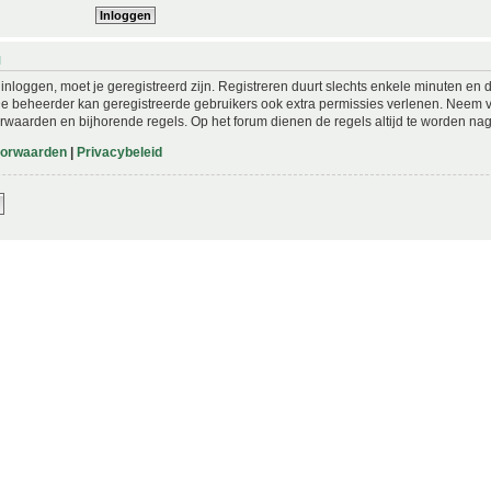
N
nloggen, moet je geregistreerd zijn. Registreren duurt slechts enkele minuten en 
De beheerder kan geregistreerde gebruikers ook extra permissies verlenen. Neem vo
rwaarden en bijhorende regels. Op het forum dienen de regels altijd te worden nag
oorwaarden
|
Privacybeleid