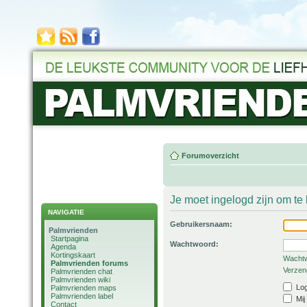
Forumoverzicht
Je moet ingelogd zijn om t
NAVIGATIE
Gebruikersnaam:
Palmvrienden
Startpagina
Wachtwoord:
Agenda
Kortingskaart
Wachtw
Palmvrienden forums
Verzend
Palmvrienden chat
Palmvrienden wiki
Log
Palmvrienden maps
Palmvrienden label
Mij
Contact