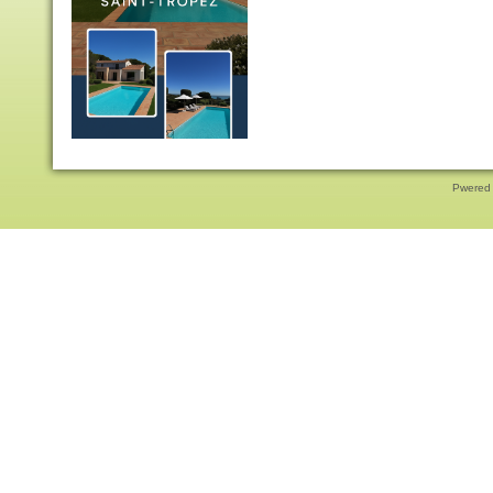
Pwered