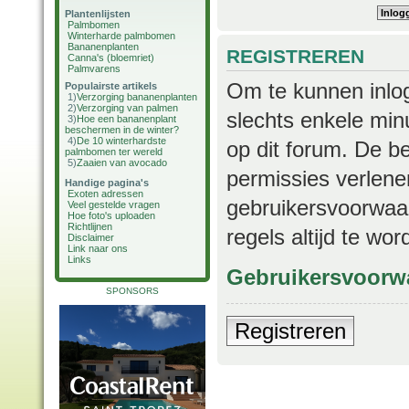
Plantenlijsten
Palmbomen
Winterharde palmbomen
Bananenplanten
REGISTREREN
Canna's (bloemriet)
Palmvarens
Om te kunnen inlog
Populairste artikels
1)
Verzorging bananenplanten
2)
Verzorging van palmen
slechts enkele min
3)
Hoe een bananenplant
beschermen in de winter?
4)
De 10 winterhardste
op dit forum. De b
palmbomen ter wereld
5)
Zaaien van avocado
permissies verlene
Handige pagina's
Exoten adressen
gebruikersvoorwaar
Veel gestelde vragen
Hoe foto's uploaden
Richtlijnen
regels altijd te wo
Disclaimer
Link naar ons
Links
Gebruikersvoorw
SPONSORS
Registreren