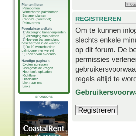
Plantenlijsten
Palmbomen
Winterharde palmbomen
Bananenplanten
REGISTREREN
Canna's (bloemriet)
Palmvarens
Om te kunnen inlog
Populairste artikels
1)
Verzorging bananenplanten
2)
Verzorging van palmen
slechts enkele min
3)
Hoe een bananenplant
beschermen in de winter?
4)
De 10 winterhardste
op dit forum. De b
palmbomen ter wereld
5)
Zaaien van avocado
permissies verlene
Handige pagina's
Exoten adressen
gebruikersvoorwaar
Veel gestelde vragen
Hoe foto's uploaden
Richtlijnen
regels altijd te wo
Disclaimer
Link naar ons
Links
Gebruikersvoorw
SPONSORS
Registreren