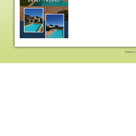
Pwered