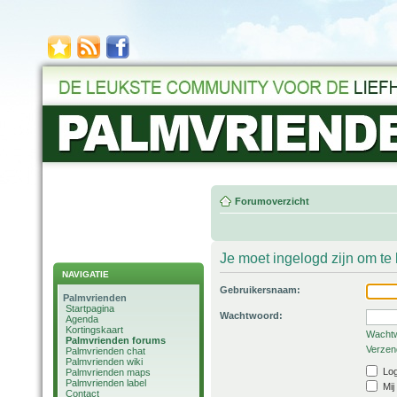
Forumoverzicht
Je moet ingelogd zijn om t
NAVIGATIE
Gebruikersnaam:
Palmvrienden
Startpagina
Wachtwoord:
Agenda
Kortingskaart
Wachtw
Palmvrienden forums
Verzend
Palmvrienden chat
Palmvrienden wiki
Log
Palmvrienden maps
Palmvrienden label
Mij
Contact