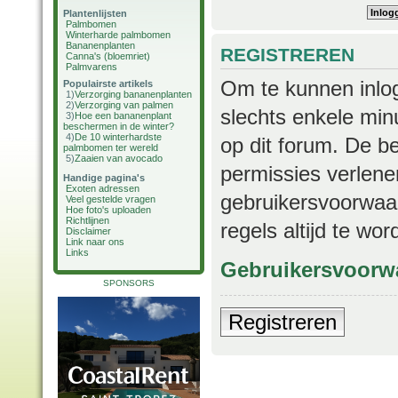
Plantenlijsten
Palmbomen
Winterharde palmbomen
Bananenplanten
REGISTREREN
Canna's (bloemriet)
Palmvarens
Om te kunnen inlog
Populairste artikels
1)
Verzorging bananenplanten
2)
Verzorging van palmen
slechts enkele min
3)
Hoe een bananenplant
beschermen in de winter?
4)
De 10 winterhardste
op dit forum. De b
palmbomen ter wereld
5)
Zaaien van avocado
permissies verlene
Handige pagina's
Exoten adressen
gebruikersvoorwaar
Veel gestelde vragen
Hoe foto's uploaden
Richtlijnen
regels altijd te wo
Disclaimer
Link naar ons
Links
Gebruikersvoorw
SPONSORS
Registreren