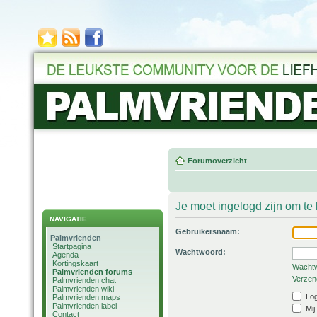
Forumoverzicht
Je moet ingelogd zijn om t
NAVIGATIE
Gebruikersnaam:
Palmvrienden
Startpagina
Wachtwoord:
Agenda
Kortingskaart
Wachtw
Palmvrienden forums
Verzend
Palmvrienden chat
Palmvrienden wiki
Log
Palmvrienden maps
Palmvrienden label
Mij
Contact