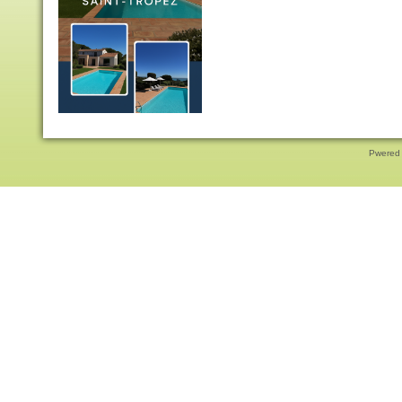
Pwered