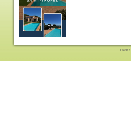
Pwered