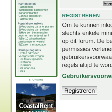
Plantenlijsten
Palmbomen
Winterharde palmbomen
Bananenplanten
REGISTREREN
Canna's (bloemriet)
Palmvarens
Om te kunnen inlog
Populairste artikels
1)
Verzorging bananenplanten
2)
Verzorging van palmen
slechts enkele min
3)
Hoe een bananenplant
beschermen in de winter?
4)
De 10 winterhardste
op dit forum. De b
palmbomen ter wereld
5)
Zaaien van avocado
permissies verlene
Handige pagina's
Exoten adressen
gebruikersvoorwaar
Veel gestelde vragen
Hoe foto's uploaden
Richtlijnen
regels altijd te wo
Disclaimer
Link naar ons
Links
Gebruikersvoorw
SPONSORS
Registreren