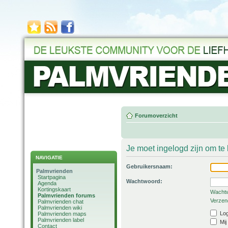
Forumoverzicht
Je moet ingelogd zijn om t
NAVIGATIE
Gebruikersnaam:
Palmvrienden
Startpagina
Wachtwoord:
Agenda
Kortingskaart
Wachtw
Palmvrienden forums
Verzend
Palmvrienden chat
Palmvrienden wiki
Log
Palmvrienden maps
Palmvrienden label
Mij
Contact