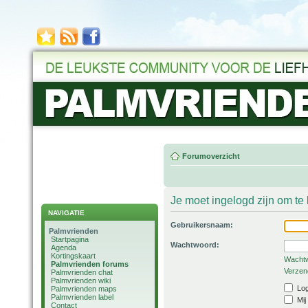
Forumoverzicht
Je moet ingelogd zijn om t
NAVIGATIE
Gebruikersnaam:
Palmvrienden
Startpagina
Wachtwoord:
Agenda
Kortingskaart
Wachtw
Palmvrienden forums
Verzend
Palmvrienden chat
Palmvrienden wiki
Log
Palmvrienden maps
Palmvrienden label
Mij
Contact