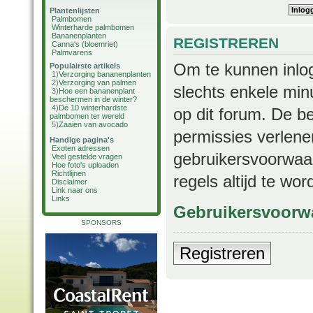
Plantenlijsten
Palmbomen
Winterharde palmbomen
Bananenplanten
REGISTREREN
Canna's (bloemriet)
Palmvarens
Om te kunnen inlog
Populairste artikels
1)
Verzorging bananenplanten
2)
Verzorging van palmen
slechts enkele min
3)
Hoe een bananenplant
beschermen in de winter?
4)
De 10 winterhardste
op dit forum. De b
palmbomen ter wereld
5)
Zaaien van avocado
permissies verlene
Handige pagina's
Exoten adressen
gebruikersvoorwaar
Veel gestelde vragen
Hoe foto's uploaden
Richtlijnen
regels altijd te wo
Disclaimer
Link naar ons
Links
Gebruikersvoorw
SPONSORS
Registreren