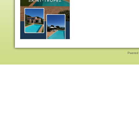
Pwered