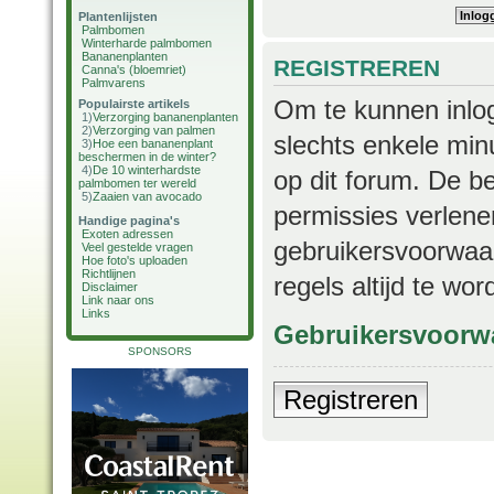
Plantenlijsten
Palmbomen
Winterharde palmbomen
Bananenplanten
REGISTREREN
Canna's (bloemriet)
Palmvarens
Om te kunnen inlog
Populairste artikels
1)
Verzorging bananenplanten
2)
Verzorging van palmen
slechts enkele min
3)
Hoe een bananenplant
beschermen in de winter?
4)
De 10 winterhardste
op dit forum. De b
palmbomen ter wereld
5)
Zaaien van avocado
permissies verlene
Handige pagina's
Exoten adressen
gebruikersvoorwaar
Veel gestelde vragen
Hoe foto's uploaden
Richtlijnen
regels altijd te wo
Disclaimer
Link naar ons
Links
Gebruikersvoorw
SPONSORS
Registreren