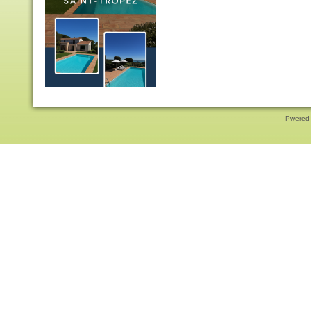
Pwered