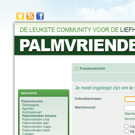
Forumoverzicht
Je moet ingelogd zijn om t
NAVIGATIE
Gebruikersnaam:
Palmvrienden
Startpagina
Wachtwoord:
Agenda
Kortingskaart
Wachtw
Palmvrienden forums
Verzend
Palmvrienden chat
Palmvrienden wiki
Log
Palmvrienden maps
Palmvrienden label
Mij
Contact