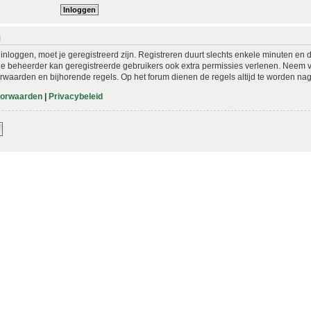
N
nloggen, moet je geregistreerd zijn. Registreren duurt slechts enkele minuten en 
De beheerder kan geregistreerde gebruikers ook extra permissies verlenen. Neem vo
rwaarden en bijhorende regels. Op het forum dienen de regels altijd te worden nag
oorwaarden
|
Privacybeleid