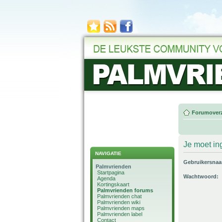
Forumoverz
Je moet in
NAVIGATIE
Gebruikersna
Palmvrienden
Startpagina
Wachtwoord:
Agenda
Kortingskaart
Palmvrienden forums
Palmvrienden chat
Palmvrienden wiki
Palmvrienden maps
Palmvrienden label
Contact