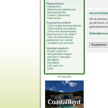
Plantenlijsten
Palmbomen
Winterharde palmbomen
Bananenplanten
REGISTRERE
Canna's (bloemriet)
Palmvarens
Om te kunnen i
op dit forum. 
Populairste artikels
1)
Verzorging bananenplanten
gebruikersvoo
2)
Verzorging van palmen
3)
Hoe een bananenplant
Gebruikersv
beschermen in de winter?
4)
De 10 winterhardste
palmbomen ter wereld
5)
Zaaien van avocado
Registreren
Handige pagina's
Exoten adressen
Veel gestelde vragen
Hoe foto's uploaden
Richtlijnen
Disclaimer
Link naar ons
Links
SPONSORS