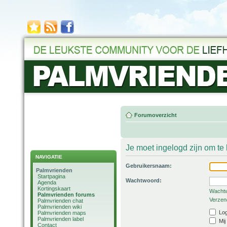
Forumoverzicht
Je moet ingelogd zijn om t
NAVIGATIE
Gebruikersnaam:
Palmvrienden
Startpagina
Wachtwoord:
Agenda
Kortingskaart
Wachtw
Palmvrienden forums
Verzend
Palmvrienden chat
Palmvrienden wiki
Log
Palmvrienden maps
Palmvrienden label
Mij
Contact