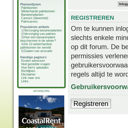
Plantenlijsten
Palmbomen
Winterharde palmbomen
Bananenplanten
REGISTREREN
Canna's (bloemriet)
Palmvarens
Om te kunnen inlog
Populairste artikels
1)
Verzorging bananenplanten
2)
Verzorging van palmen
slechts enkele min
3)
Hoe een bananenplant
beschermen in de winter?
4)
De 10 winterhardste
op dit forum. De b
palmbomen ter wereld
5)
Zaaien van avocado
permissies verlene
Handige pagina's
Exoten adressen
gebruikersvoorwaar
Veel gestelde vragen
Hoe foto's uploaden
Richtlijnen
regels altijd te wo
Disclaimer
Link naar ons
Links
Gebruikersvoorw
SPONSORS
Registreren