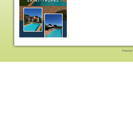
Pwered