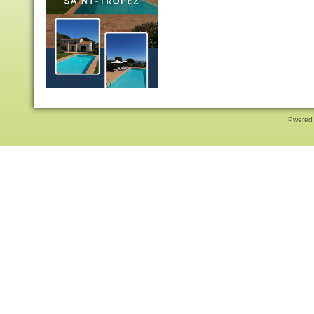
Pwered