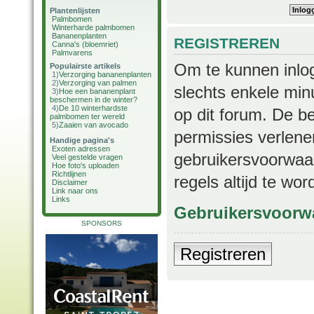
Plantenlijsten
Palmbomen
Winterharde palmbomen
Bananenplanten
REGISTREREN
Canna's (bloemriet)
Palmvarens
Om te kunnen inlog
Populairste artikels
1)
Verzorging bananenplanten
2)
Verzorging van palmen
slechts enkele min
3)
Hoe een bananenplant
beschermen in de winter?
4)
De 10 winterhardste
op dit forum. De b
palmbomen ter wereld
5)
Zaaien van avocado
permissies verlene
Handige pagina's
Exoten adressen
gebruikersvoorwaar
Veel gestelde vragen
Hoe foto's uploaden
Richtlijnen
regels altijd te wo
Disclaimer
Link naar ons
Links
Gebruikersvoorw
SPONSORS
Registreren