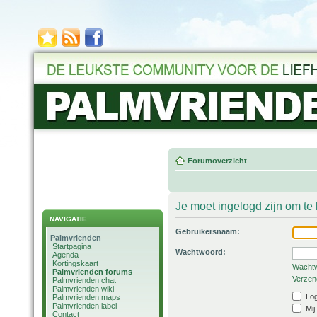
Forumoverzicht
Je moet ingelogd zijn om t
NAVIGATIE
Gebruikersnaam:
Palmvrienden
Startpagina
Wachtwoord:
Agenda
Kortingskaart
Wachtw
Palmvrienden forums
Verzend
Palmvrienden chat
Palmvrienden wiki
Log
Palmvrienden maps
Palmvrienden label
Mij
Contact