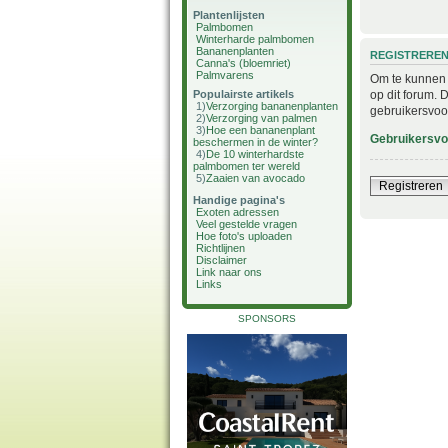
Plantenlijsten
Palmbomen
Winterharde palmbomen
Bananenplanten
REGISTRERE
Canna's (bloemriet)
Palmvarens
Om te kunnen i
op dit forum. 
Populairste artikels
1)
Verzorging bananenplanten
gebruikersvoo
2)
Verzorging van palmen
3)
Hoe een bananenplant
Gebruikersv
beschermen in de winter?
4)
De 10 winterhardste
palmbomen ter wereld
5)
Zaaien van avocado
Registreren
Handige pagina's
Exoten adressen
Veel gestelde vragen
Hoe foto's uploaden
Richtlijnen
Disclaimer
Link naar ons
Links
SPONSORS