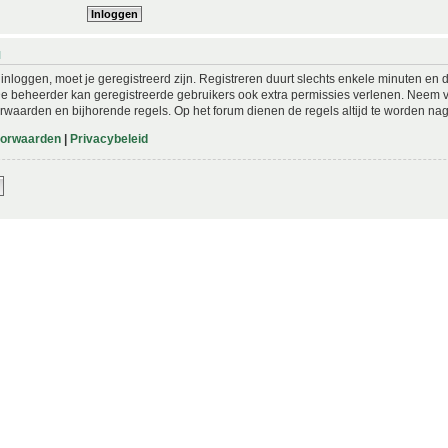
N
nloggen, moet je geregistreerd zijn. Registreren duurt slechts enkele minuten en 
De beheerder kan geregistreerde gebruikers ook extra permissies verlenen. Neem vo
rwaarden en bijhorende regels. Op het forum dienen de regels altijd te worden nag
oorwaarden
|
Privacybeleid