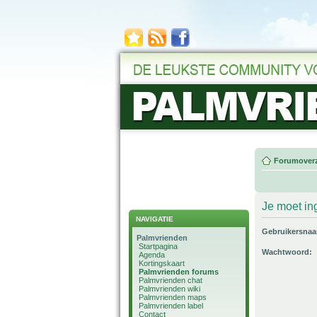
Forumoverz
Je moet in
NAVIGATIE
Gebruikersna
Palmvrienden
Startpagina
Wachtwoord:
Agenda
Kortingskaart
Palmvrienden forums
Palmvrienden chat
Palmvrienden wiki
Palmvrienden maps
Palmvrienden label
Contact