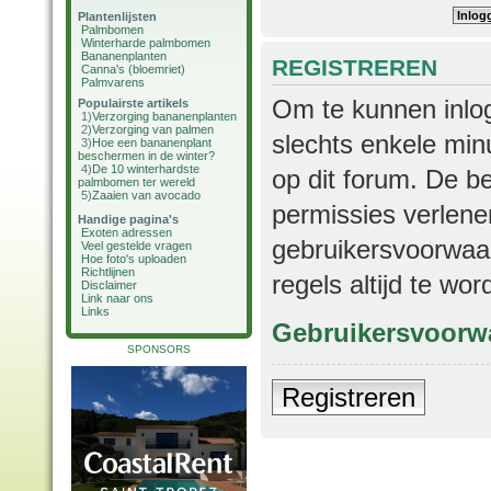
Plantenlijsten
Palmbomen
Winterharde palmbomen
Bananenplanten
REGISTREREN
Canna's (bloemriet)
Palmvarens
Om te kunnen inlog
Populairste artikels
1)
Verzorging bananenplanten
2)
Verzorging van palmen
slechts enkele min
3)
Hoe een bananenplant
beschermen in de winter?
4)
De 10 winterhardste
op dit forum. De b
palmbomen ter wereld
5)
Zaaien van avocado
permissies verlene
Handige pagina's
Exoten adressen
gebruikersvoorwaar
Veel gestelde vragen
Hoe foto's uploaden
Richtlijnen
regels altijd te wo
Disclaimer
Link naar ons
Links
Gebruikersvoorw
SPONSORS
Registreren