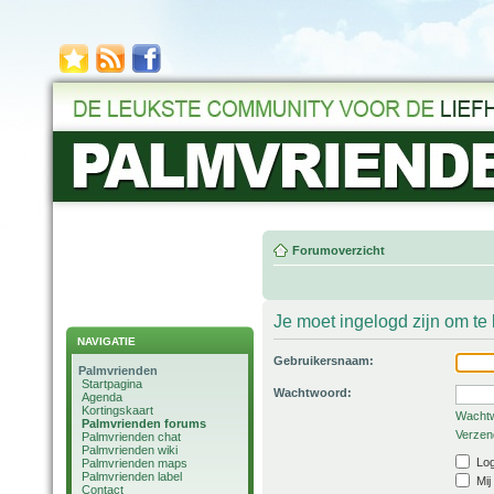
Forumoverzicht
Je moet ingelogd zijn om t
NAVIGATIE
Gebruikersnaam:
Palmvrienden
Startpagina
Wachtwoord:
Agenda
Kortingskaart
Wachtw
Palmvrienden forums
Verzend
Palmvrienden chat
Palmvrienden wiki
Log
Palmvrienden maps
Palmvrienden label
Mij
Contact