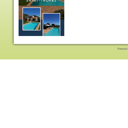
Pwered