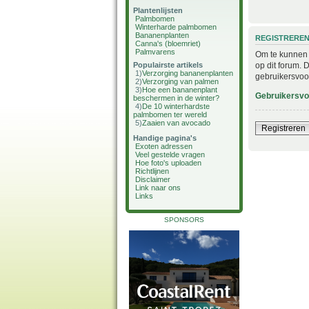
Plantenlijsten
Palmbomen
Winterharde palmbomen
Bananenplanten
REGISTRERE
Canna's (bloemriet)
Palmvarens
Om te kunnen i
op dit forum. 
Populairste artikels
1)
Verzorging bananenplanten
gebruikersvoo
2)
Verzorging van palmen
3)
Hoe een bananenplant
Gebruikersv
beschermen in de winter?
4)
De 10 winterhardste
palmbomen ter wereld
5)
Zaaien van avocado
Registreren
Handige pagina's
Exoten adressen
Veel gestelde vragen
Hoe foto's uploaden
Richtlijnen
Disclaimer
Link naar ons
Links
SPONSORS