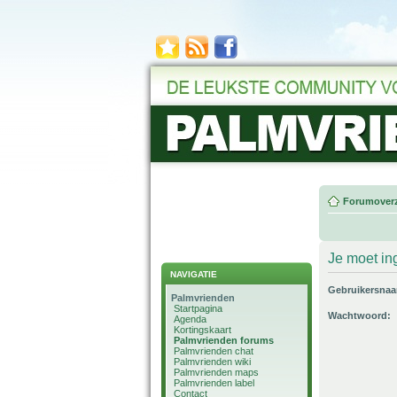
Forumoverz
Je moet in
NAVIGATIE
Gebruikersna
Palmvrienden
Startpagina
Wachtwoord:
Agenda
Kortingskaart
Palmvrienden forums
Palmvrienden chat
Palmvrienden wiki
Palmvrienden maps
Palmvrienden label
Contact