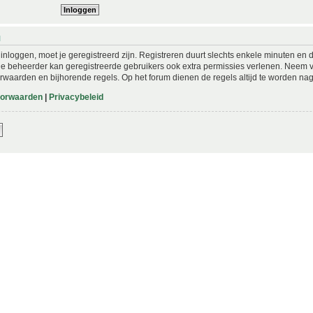
N
nloggen, moet je geregistreerd zijn. Registreren duurt slechts enkele minuten en 
De beheerder kan geregistreerde gebruikers ook extra permissies verlenen. Neem vo
rwaarden en bijhorende regels. Op het forum dienen de regels altijd te worden nag
oorwaarden
|
Privacybeleid