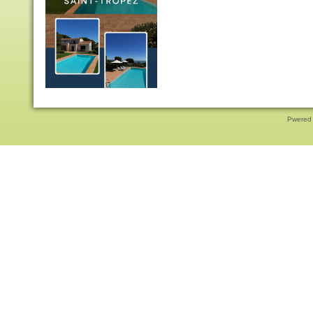
Pwered