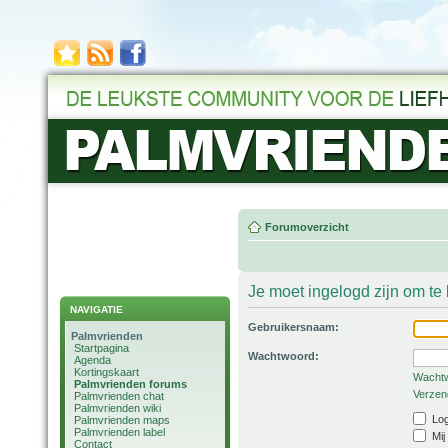
Forumoverzicht
Je moet ingelogd zijn om t
NAVIGATIE
Gebruikersnaam:
Palmvrienden
Startpagina
Wachtwoord:
Agenda
Kortingskaart
Wachtw
Palmvrienden forums
Verzend
Palmvrienden chat
Palmvrienden wiki
Log
Palmvrienden maps
Palmvrienden label
Mij
Contact