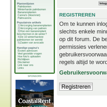
Plantenlijsten
Palmbomen
Winterharde palmbomen
Bananenplanten
REGISTREREN
Canna's (bloemriet)
Palmvarens
Om te kunnen inlog
Populairste artikels
1)
Verzorging bananenplanten
2)
Verzorging van palmen
slechts enkele min
3)
Hoe een bananenplant
beschermen in de winter?
4)
De 10 winterhardste
op dit forum. De b
palmbomen ter wereld
5)
Zaaien van avocado
permissies verlene
Handige pagina's
Exoten adressen
gebruikersvoorwaar
Veel gestelde vragen
Hoe foto's uploaden
Richtlijnen
regels altijd te wo
Disclaimer
Link naar ons
Links
Gebruikersvoorw
SPONSORS
Registreren