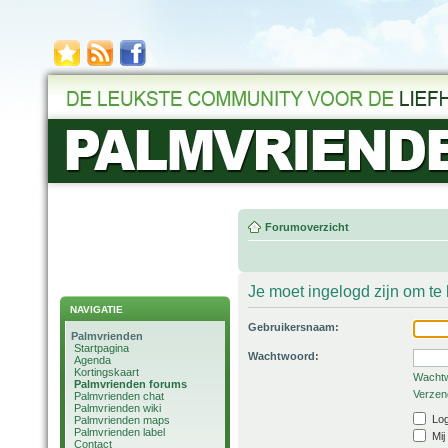
Forumoverzicht
Je moet ingelogd zijn om t
NAVIGATIE
Gebruikersnaam:
Palmvrienden
Startpagina
Wachtwoord:
Agenda
Kortingskaart
Wachtw
Palmvrienden forums
Verzend
Palmvrienden chat
Palmvrienden wiki
Log
Palmvrienden maps
Palmvrienden label
Mij
Contact