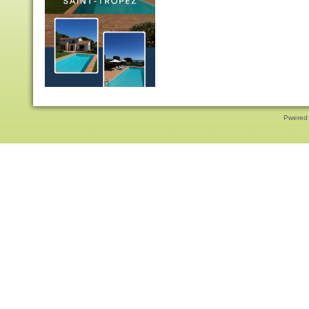
Pwered