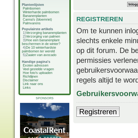
Plantenlijsten
Palmbomen
Winterharde palmbomen
Bananenplanten
REGISTREREN
Canna's (bloemriet)
Palmvarens
Om te kunnen inlog
Populairste artikels
1)
Verzorging bananenplanten
2)
Verzorging van palmen
slechts enkele min
3)
Hoe een bananenplant
beschermen in de winter?
4)
De 10 winterhardste
op dit forum. De b
palmbomen ter wereld
5)
Zaaien van avocado
permissies verlene
Handige pagina's
Exoten adressen
gebruikersvoorwaar
Veel gestelde vragen
Hoe foto's uploaden
Richtlijnen
regels altijd te wo
Disclaimer
Link naar ons
Links
Gebruikersvoorw
SPONSORS
Registreren