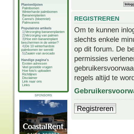
Plantenlijsten
Palmbomen
Winterharde palmbomen
Bananenplanten
REGISTREREN
Canna's (bloemriet)
Palmvarens
Om te kunnen inlog
Populairste artikels
1)
Verzorging bananenplanten
2)
Verzorging van palmen
slechts enkele min
3)
Hoe een bananenplant
beschermen in de winter?
4)
De 10 winterhardste
op dit forum. De b
palmbomen ter wereld
5)
Zaaien van avocado
permissies verlene
Handige pagina's
Exoten adressen
gebruikersvoorwaar
Veel gestelde vragen
Hoe foto's uploaden
Richtlijnen
regels altijd te wo
Disclaimer
Link naar ons
Links
Gebruikersvoorw
SPONSORS
Registreren