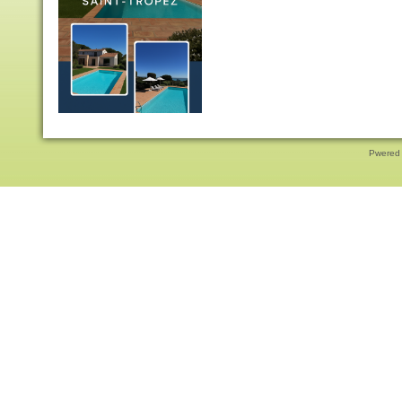
Pwered