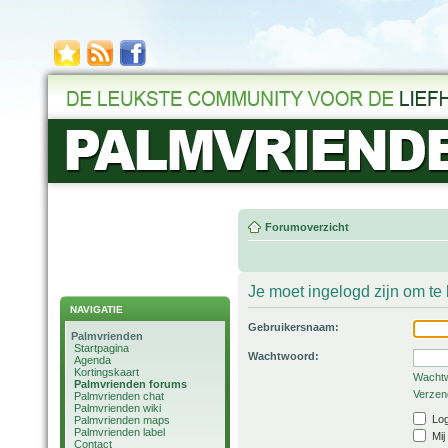
Forumoverzicht
Je moet ingelogd zijn om t
NAVIGATIE
Gebruikersnaam:
Palmvrienden
Startpagina
Wachtwoord:
Agenda
Kortingskaart
Wachtw
Palmvrienden forums
Verzend
Palmvrienden chat
Palmvrienden wiki
Log
Palmvrienden maps
Palmvrienden label
Mij
Contact