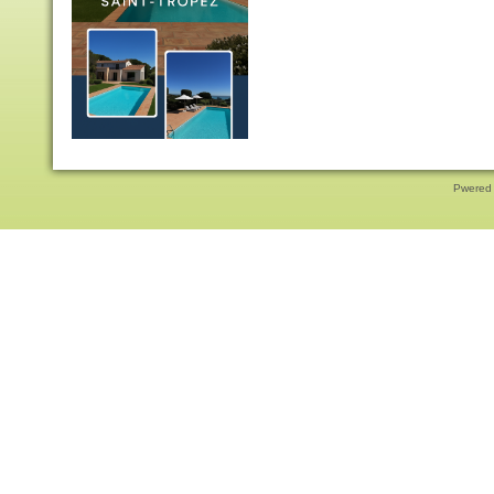
Pwered