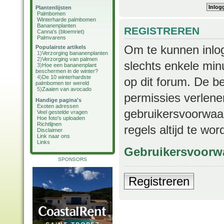
Plantenlijsten
Palmbomen
Winterharde palmbomen
Bananenplanten
REGISTREREN
Canna's (bloemriet)
Palmvarens
Om te kunnen inlog
Populairste artikels
1)
Verzorging bananenplanten
2)
Verzorging van palmen
slechts enkele min
3)
Hoe een bananenplant
beschermen in de winter?
4)
De 10 winterhardste
op dit forum. De b
palmbomen ter wereld
5)
Zaaien van avocado
permissies verlene
Handige pagina's
Exoten adressen
gebruikersvoorwaar
Veel gestelde vragen
Hoe foto's uploaden
Richtlijnen
regels altijd te wo
Disclaimer
Link naar ons
Links
Gebruikersvoorw
SPONSORS
Registreren