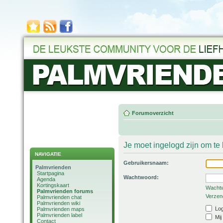
Forumoverzicht
Je moet ingelogd zijn om t
NAVIGATIE
Gebruikersnaam:
Palmvrienden
Startpagina
Wachtwoord:
Agenda
Kortingskaart
Wachtw
Palmvrienden forums
Verzend
Palmvrienden chat
Palmvrienden wiki
Log
Palmvrienden maps
Palmvrienden label
Mij
Contact