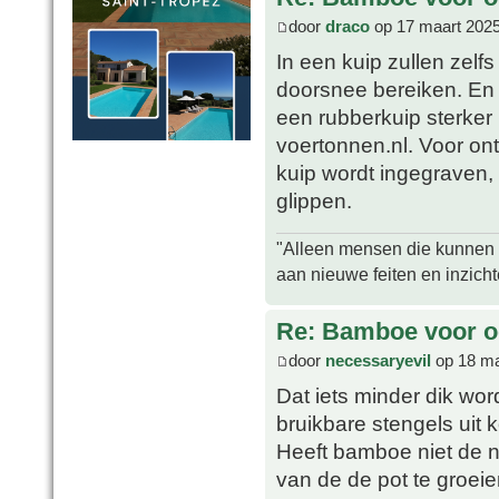
door
draco
op 17 maart 2025
In een kuip zullen zel
doorsnee bereiken. En
een rubberkuip sterker 
voertonnen.nl. Voor ont
kuip wordt ingegraven,
glippen.
"Alleen mensen die kunnen tw
aan nieuwe feiten en inzich
Re: Bamboe voor oo
door
necessaryevil
op 18 ma
Dat iets minder dik word
bruikbare stengels uit
Heeft bamboe niet de n
van de de pot te groei