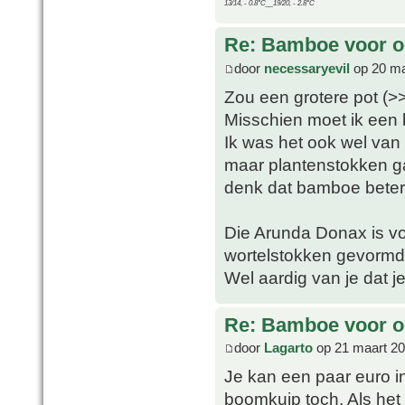
13/14, - 0.8°C__19/20, - 2.8°C
Re: Bamboe voor oo
door
necessaryevil
op 20 ma
Zou een grotere pot (
Misschien moet ik een
Ik was het ook wel van 
maar plantenstokken gaa
denk dat bamboe beter is
Die Arunda Donax is v
wortelstokken gevormd 
Wel aardig van je dat j
Re: Bamboe voor oo
door
Lagarto
op 21 maart 20
Je kan een paar euro i
boomkuip toch. Als het