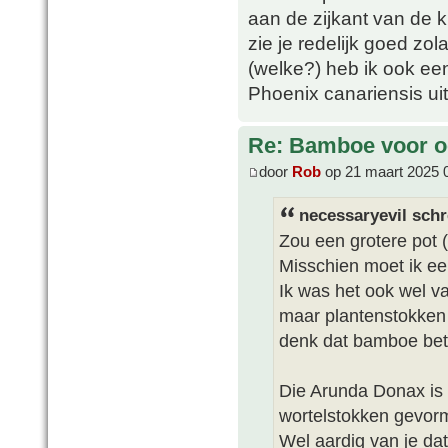
aan de zijkant van de 
zie je redelijk goed zo
(welke?) heb ik ook een
Phoenix canariensis ui
Re: Bamboe voor oo
door
Rob
op 21 maart 2025 
necessaryevil schr
Zou een grotere pot
Misschien moet ik e
Ik was het ook wel va
maar plantenstokken 
denk dat bamboe beter 
Die Arunda Donax is
wortelstokken gevorm
Wel aardig van je dat