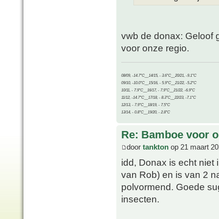
vwb de donax: Geloof ger
voor onze regio.
08/09, -14.7°C__14/15, - 3.6°C__20/21, -9.1°C
09/10, -10.0°C__15/16, - 5.9°C__21/22, -5.2°C
10/11, - 7.9°C__16/17, - 7.9°C__21/22, -6.9°C
11/12, -14.7°C__17/18, - 8.3°C__22/23, -7.1°C
12/13, - 7.9°C__18/19, - 7.5°C
13/14, - 0.8°C__19/20, - 2.8°C
Re: Bamboe voor oo
door
tankton
op 21 maart 20
idd, Donax is echt niet 
van Rob) en is van 2 na
polvormend. Goede sugg
insecten.