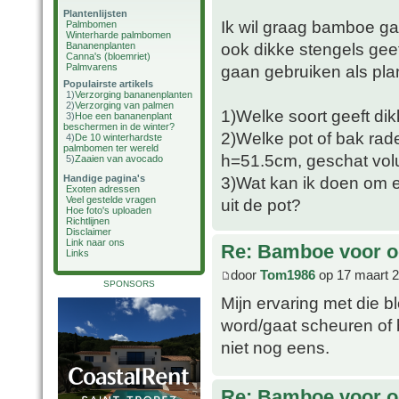
Plantenlijsten
Ik wil graag bamboe ga
Palmbomen
Winterharde palmbomen
ook dikke stengels geeft
Bananenplanten
Canna's (bloemriet)
Palmvarens
gaan gebruiken als plan
Populairste artikels
1)
Verzorging bananenplanten
2)
Verzorging van palmen
1)Welke soort geeft dik
3)
Hoe een bananenplant
beschermen in de winter?
2)Welke pot of bak rade
4)
De 10 winterhardste
palmbomen ter wereld
h=51.5cm, geschat vol
5)
Zaaien van avocado
Handige pagina's
3)Wat kan ik doen om e
Exoten adressen
Veel gestelde vragen
uit de pot?
Hoe foto's uploaden
Richtlijnen
Disclaimer
Link naar ons
Re: Bamboe voor oo
Links
door
Tom1986
op 17 maart 2
SPONSORS
Mijn ervaring met die b
word/gaat scheuren of b
niet nog eens.
Re: Bamboe voor oo