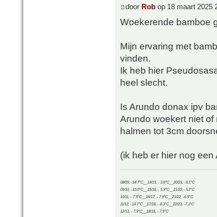
door
Rob
op 18 maart 2025 
Woekerende bamboe ga
Mijn ervaring met bambo
vinden.
Ik heb hier Pseudosasa 
heel slecht.
Is Arundo donax ipv b
Arundo woekert niet of 
halmen tot 3cm doorsn
(ik heb er hier nog een
08/09, -14.7°C__14/15, - 3.6°C__20/21, -9.1°C
09/10, -10.0°C__15/16, - 5.9°C__21/22, -5.2°C
10/11, - 7.9°C__16/17, - 7.9°C__21/22, -6.9°C
11/12, -14.7°C__17/18, - 8.3°C__22/23, -7.1°C
12/13, - 7.9°C__18/19, - 7.5°C