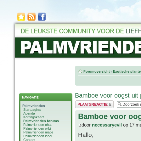
Forumoverzicht
‹
Exotische plant
Bamboe voor oogst uit 
NAVIGATIE
Plaats een reactie
Palmvrienden
Startpagina
Agenda
Bamboe voor oogs
Kortingskaart
Palmvrienden forums
door
necessaryevil
op 17 ma
Palmvrienden chat
Palmvrienden wiki
Palmvrienden maps
Hallo,
Palmvrienden label
Contact