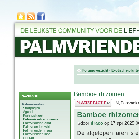
Forumoverzicht
‹
Exotische plant
Bamboe rhizomen
NAVIGATIE
Plaats een reactie
Palmvrienden
Startpagina
Agenda
Bamboe rhizome
Kortingskaart
Palmvrienden forums
door
draco
op 17 apr 2025 0
Palmvrienden chat
Palmvrienden wiki
Palmvrienden maps
De afgelopen jaren is 
Palmvrienden label
Contact