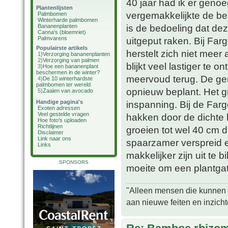
40 jaar had ik er geno
Plantenlijsten
vergemakkelijkte de be
Palmbomen
Winterharde palmbomen
is de bedoeling dat dez
Bananenplanten
Canna's (bloemriet)
Palmvarens
uitgeput raken. Bij Far
Populairste artikels
herstelt zich niet meer
1)
Verzorging bananenplanten
2)
Verzorging van palmen
blijkt veel lastiger te
3)
Hoe een bananenplant
beschermen in de winter?
meervoud terug. De ger
4)
De 10 winterhardste
palmbomen ter wereld
opnieuw beplant. Het g
5)
Zaaien van avocado
Handige pagina's
inspanning. Bij de Farg
Exoten adressen
Veel gestelde vragen
hakken door de dichte 
Hoe foto's uploaden
Richtlijnen
groeien tot wel 40 cm 
Disclaimer
Link naar ons
spaarzamer verspreid 
Links
makkelijker zijn uit te
SPONSORS
moeite om een plantgat
"Alleen mensen die kunnen tw
aan nieuwe feiten en inzich