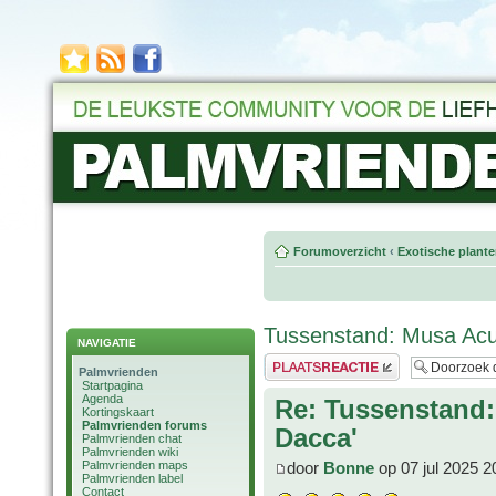
Forumoverzicht
‹
Exotische plant
Tussenstand: Musa Acu
NAVIGATIE
Plaats een reactie
Palmvrienden
Startpagina
Agenda
Re: Tussenstand
Kortingskaart
Palmvrienden forums
Dacca'
Palmvrienden chat
Palmvrienden wiki
Palmvrienden maps
door
Bonne
op 07 jul 2025 2
Palmvrienden label
Contact