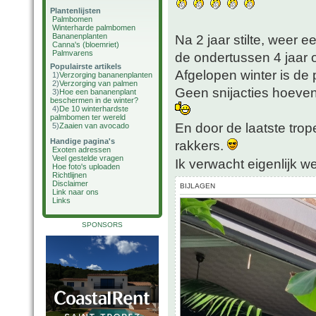
Plantenlijsten
Palmbomen
Winterharde palmbomen
Bananenplanten
Na 2 jaar stilte, weer 
Canna's (bloemriet)
Palmvarens
de ondertussen 4 jaar
Populairste artikels
Afgelopen winter is de 
1)
Verzorging bananenplanten
2)
Verzorging van palmen
Geen snijacties hoeven
3)
Hoe een bananenplant
beschermen in de winter?
4)
De 10 winterhardste
palmbomen ter wereld
En door de laatste trop
5)
Zaaien van avocado
Handige pagina's
rakkers.
Exoten adressen
Veel gestelde vragen
Ik verwacht eigenlijk 
Hoe foto's uploaden
Richtlijnen
Disclaimer
BIJLAGEN
Link naar ons
Links
SPONSORS