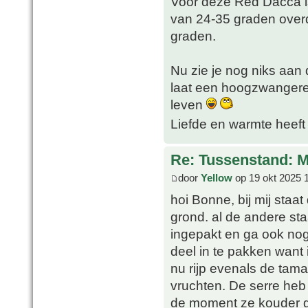
Voor deze Red Dacca is d
van 24-35 graden over
graden.
Nu zie je nog niks aan 
laat een hoogzwangere
leven
Liefde en warmte heeft
Re: Tussenstand: 
door
Yellow
op 19 okt 2025 
hoi Bonne, bij mij staa
grond. al de andere st
ingepakt en ga ook nog
deel in te pakken want 
nu rijp evenals de tama
vruchten. De serre heb 
de moment ze kouder ge