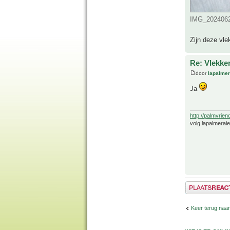
IMG_2024062
Zijn deze vl
Re: Vlekke
door
lapalmer
Ja
http://palmvrien
volg lapalmerai
Plaats een reactie
Keer terug naar