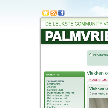
Forumoverz
Vlekken o
NAVIGATIE
Plaats een reactie
Palmvrienden
Startpagina
Agenda
Vlekken o
Kortingskaart
Palmvrienden forums
door
HugoV
op
Palmvrienden chat
Palmvrienden wiki
Palmvrienden maps
Palmvrienden label
Contact