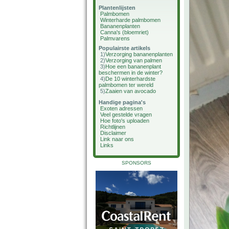
Plantenlijsten
Palmbomen
Winterharde palmbomen
Bananenplanten
Canna's (bloemriet)
Palmvarens
Populairste artikels
1)
Verzorging bananenplanten
2)
Verzorging van palmen
3)
Hoe een bananenplant
beschermen in de winter?
4)
De 10 winterhardste
palmbomen ter wereld
5)
Zaaien van avocado
Handige pagina's
Exoten adressen
Veel gestelde vragen
Hoe foto's uploaden
Richtlijnen
Disclaimer
Link naar ons
Links
SPONSORS