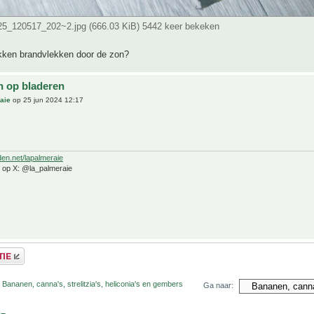
5_120517_202~2.jpg (666.03 KiB) 5442 keer bekeken
ekken brandvlekken door de zon?
n op bladeren
aie
op 25 jun 2024 12:17
den.net/lapalmeraie
e op X: @la_palmeraie
 Bananen, canna's, strelitzia's, heliconia's en gembers
Ga naar: