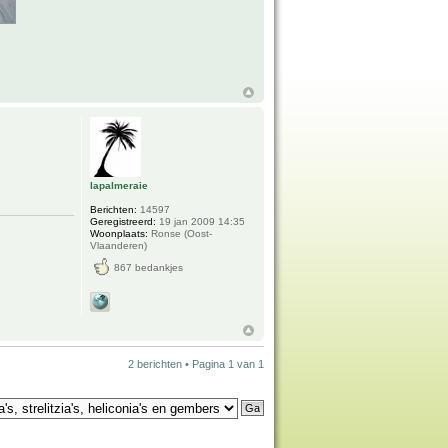
lapalmeraie
Berichten:
14597
Geregistreerd:
19 jan 2009 14:35
Woonplaats:
Ronse (Oost-
Vlaanderen)
867 bedankjes
2 berichten • Pagina
1
van
1