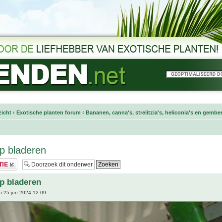
icht
‹
Exotische planten forum
‹
Bananen, canna's, strelitzia's, heliconia's en gembe
p bladeren
p bladeren
 25 jun 2024 12:09