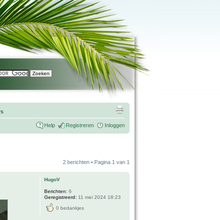
rs
Help
Registreren
Inloggen
2 berichten • Pagina
1
van
1
HugoV
Berichten:
6
Geregistreerd:
11 mei 2024 18:23
0 bedankjes