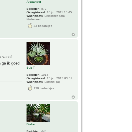
Alexander
Berichten:
872
Geregistreerd:
16 jun 2011 16:45
Woonplaats:
Leidschendam,
Nederland
33 bedankjes
s vanaf
n ga ik goed
Sub T
Berichten:
1014
Geregistreerd:
15 jan 2013 03:01
Woonplaats:
Lommel (B)
138 bedankjes
Dieke
Berichten:
444