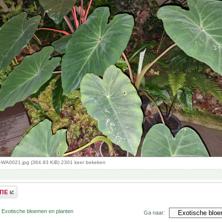
WA0021.jpg (364.93 KiB) 2301 keer bekeken
r Exotische bloemen en planten
Ga naar: