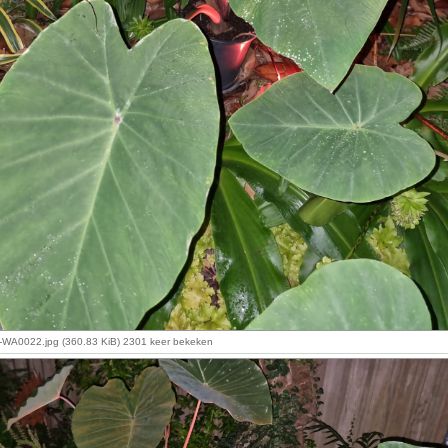
WA0022.jpg (360.83 KiB) 2301 keer bekeken