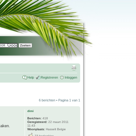
Help
Registreren
Inloggen
6 berichten • Pagina
1
van
1
dimi
Berichten:
418
Geregistreerd:
22 maart 2011
maken.
11:43
Woonplaats:
Hasselt Belgie
23 bedankjes