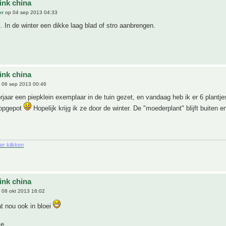
ink china
er
op 04 sep 2013 04:33
i. In de winter een dikke laag blad of stro aanbrengen.
ink china
 06 sep 2013 00:46
orjaar een piepklein exemplaar in de tuin gezet, en vandaag heb ik er 6 plantje
 opgepot
Hopelijk krijg ik ze door de winter. De "moederplant" blijft buiten e
ier klikken
ink china
 08 okt 2013 16:02
t nou ook in bloei
ke