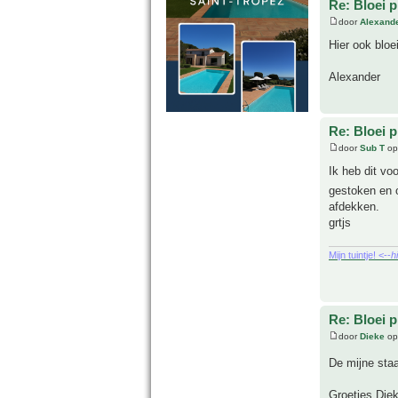
Re: Bloei p
door
Alexand
Hier ook bloe
Alexander
Re: Bloei p
door
Sub T
op
Ik heb dit vo
gestoken en
afdekken.
grtjs
Mijn tuintje! <--
h
Re: Bloei p
door
Dieke
op
De mijne staa
Groetjes Die