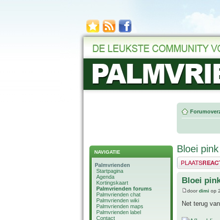
Forumoverz
Bloei pink
NAVIGATIE
Plaats een reactie
Palmvrienden
Startpagina
Agenda
Bloei pin
Kortingskaart
Palmvrienden forums
door
dimi
op 2
Palmvrienden chat
Palmvrienden wiki
Net terug van
Palmvrienden maps
Palmvrienden label
Contact