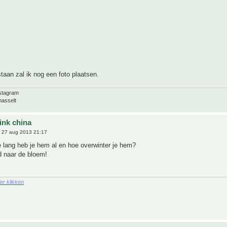
taan zal ik nog een foto plaatsen.
nstagram
hasselt
ink china
 27 aug 2013 21:17
 lang heb je hem al en hoe overwinter je hem?
 naar de bloem!
ier klikken