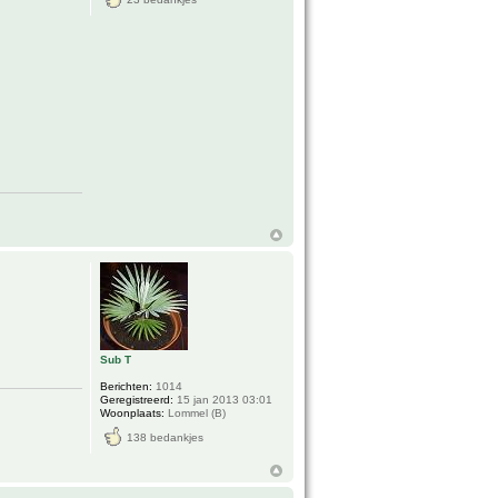
Sub T
Berichten:
1014
Geregistreerd:
15 jan 2013 03:01
Woonplaats:
Lommel (B)
138 bedankjes