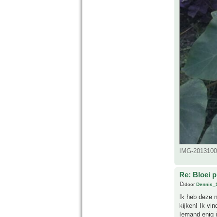
IMG-20131008
Re: Bloei p
door
Dennis_
Ik heb deze n
kijken! Ik vi
Iemand enig i