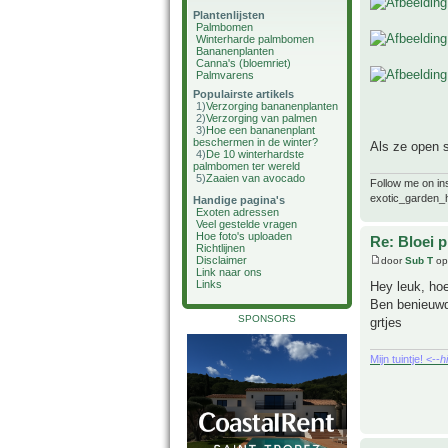
Plantenlijsten
Palmbomen
Winterharde palmbomen
Bananenplanten
Canna's (bloemriet)
Palmvarens
Populairste artikels
1)
Verzorging bananenplanten
2)
Verzorging van palmen
3)
Hoe een bananenplant
beschermen in de winter?
Als ze open s
4)
De 10 winterhardste
palmbomen ter wereld
5)
Zaaien van avocado
Follow me on i
exotic_garden_
Handige pagina's
Exoten adressen
Veel gestelde vragen
Hoe foto's uploaden
Re: Bloei p
Richtlijnen
Disclaimer
door
Sub T
op
Link naar ons
Links
Hey leuk, hoe
Ben benieuwd
SPONSORS
grtjes
Mijn tuintje! <--
h