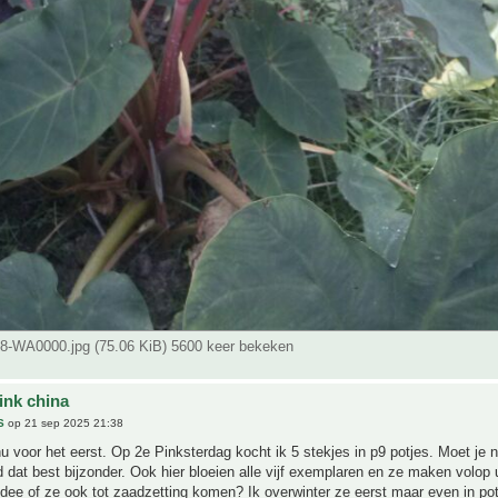
-WA0000.jpg (75.06 KiB) 5600 keer bekeken
ink china
S
op 21 sep 2025 21:38
u voor het eerst. Op 2e Pinksterdag kocht ik 5 stekjes in p9 potjes. Moet je 
nd dat best bijzonder. Ook hier bloeien alle vijf exemplaren en ze maken volop u
dee of ze ook tot zaadzetting komen? Ik overwinter ze eerst maar even in po