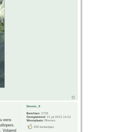
Dennis_S
Berichten:
2735
Geregistreerd:
21 jul 2012 14:21
nu eens
Woonplaats:
Rhenen
itlopers.
358 bedankjes
t. Volgend