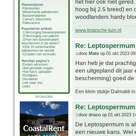
het hier ook niet gered.
Plantenlijsten
hoog bij 2.5 breed) en 
Palmbomen
Winterharde palmbomen
woodlanders hardy blo
Bananenplanten
Canna's (bloemriet)
Palmvarens
Populairste artikels
www.tropische-tuin.nl
1)
Verzorging bananenplanten
2)
Verzorging van palmen
3)
Hoe een bananenplant
beschermen in de winter?
Re: Leptospermum 
4)
De 10 winterhardste
palmbomen ter wereld
door
Mate
op 01 okt 2023 09
5)
Zaaien van avocado
Handige pagina's
Han heb je dat prachti
Exoten adressen
Veel gestelde vragen
een uitgepland dit jaar
Hoe foto's uploaden
Richtlijnen
bescherming) goed de w
Disclaimer
Link naar ons
Links
Een klein stukje Dalmatië in
SPONSORS
Re: Leptospermum 
door
draco
op 01 okt 2023 1
De Leptospermum is al g
een nieuwe kans. Wel ee