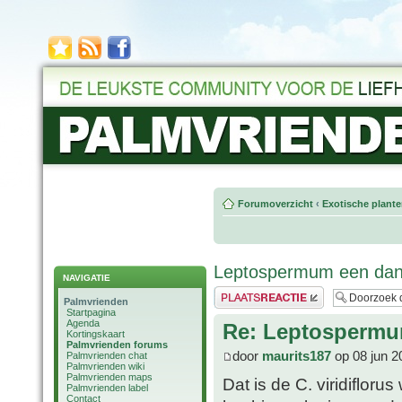
Forumoverzicht
‹
Exotische plant
Leptospermum een dank
NAVIGATIE
Plaats een reactie
Palmvrienden
Startpagina
Agenda
Re: Leptospermu
Kortingskaart
Palmvrienden forums
door
maurits187
op 08 jun 2
Palmvrienden chat
Palmvrienden wiki
Palmvrienden maps
Dat is de C. viridifloru
Palmvrienden label
Contact