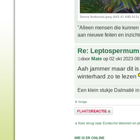
Senna floribunda.jpeg (645.41 KiB) 8131
"Alleen mensen die kunnen tw
aan nieuwe feiten en inzich
Re: Leptospermum 
door
Mate
op 02 okt 2023 08
Aah jammer maar dit is 
winterhard zo te lezen
Een klein stukje Dalmatië in
Vorige
Plaats een reactie
Keer terug naar Exotische bloemen en p
WIE IS ER ONLINE