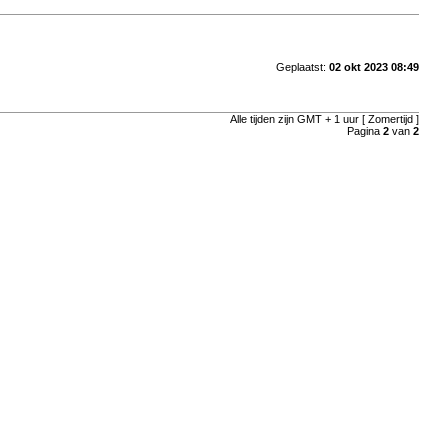
Geplaatst:
02 okt 2023 08:49
Alle tijden zijn GMT + 1 uur [ Zomertijd ]
Pagina
2
van
2