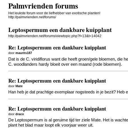
Palmvrienden forums
Het leukste forum voor de liefhebber van exotische planten!
http://palmvrienden.net/forums/
Leptospermum een dankbare kuipplant
http://palmvrienden.net/forums/viewtopic.php?f=13&t=14042
Re: Leptospermum een dankbare kuipplant
door
maurits187
Dat is de C. viridiflorus want die heeft groen/gele bloemen, die h
C. woodlanders hardy bloeit over een maand (rode bloemen).
Re: Leptospermum een dankbare kuipplant
door
Mate
Han heb je dat prachtige exemplaar nogsteeds in je bezit? Heb er
Re: Leptospermum een dankbare kuipplant
door
draco
De Leptospermum is al geruime tijd ter ziele Mate. Het is wachten 
plant het blad maar loopt elk voorjaar weer uit.