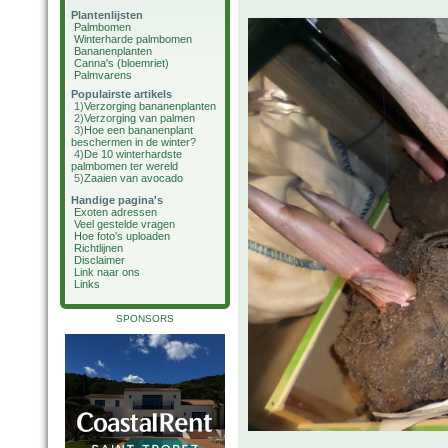
Plantenlijsten
Palmbomen
Winterharde palmbomen
Bananenplanten
Canna's (bloemriet)
Palmvarens
Populairste artikels
1)
Verzorging bananenplanten
2)
Verzorging van palmen
3)
Hoe een bananenplant
beschermen in de winter?
4)
De 10 winterhardste
palmbomen ter wereld
5)
Zaaien van avocado
Handige pagina's
Exoten adressen
Veel gestelde vragen
Hoe foto's uploaden
Richtlijnen
Disclaimer
Link naar ons
Links
SPONSORS