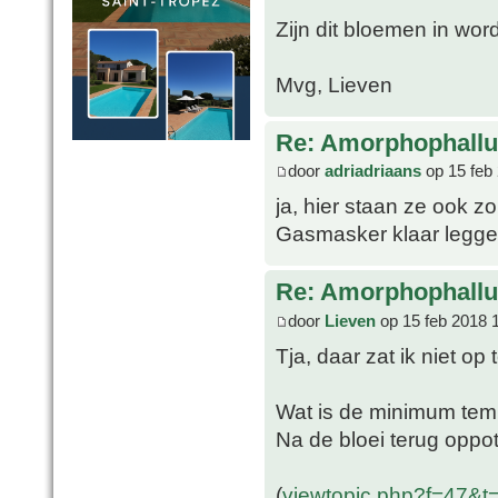
Zijn dit bloemen in wor
Mvg, Lieven
Re: Amorphophallu
door
adriadriaans
op 15 feb
ja, hier staan ze ook zo
Gasmasker klaar legge
Re: Amorphophallu
door
Lieven
op 15 feb 2018 
Tja, daar zat ik niet op 
Wat is de minimum tem
Na de bloei terug oppo
(
viewtopic.php?f=47&t