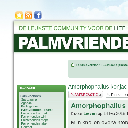
Forumoverzicht
‹
Exotische plant
Amorphophallus konjac
NAVIGATIE
Plaats een reactie
Palmvrienden
Startpagina
Agenda
Amorphophallus 
Kortingskaart
Palmvrienden forums
door
Lieven
op 14 feb 2018 
Palmvrienden chat
Palmvrienden wiki
Palmvrienden maps
Mijn knollen overwinter
Palmvrienden label
Contact