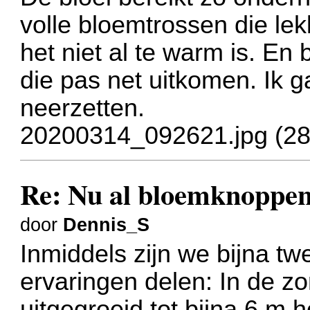
volle bloemtrossen die le
het niet al te warm is. E
die pas net uitkomen. Ik 
neerzetten.
20200314_092621.jpg (28
Re: Nu al bloemknoppen
door
Dennis_S
Inmiddels zijn we bijna tw
ervaringen delen: In de z
uitgegroeid tot bijna 6 m 