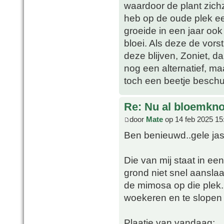
waardoor de plant zichz
heb op de oude plek ee
groeide in een jaar oo
bloei. Als deze de vors
deze blijven, Zoniet, d
nog een alternatief, 
toch een beetje besch
Re: Nu al bloemkn
door
Mate
op 14 feb 2025 15
Ben benieuwd..gele jasm
Die van mij staat in een
grond niet snel aanslaa
de mimosa op die plek. 
woekeren en te slopen h
Plaatje van vandaag: