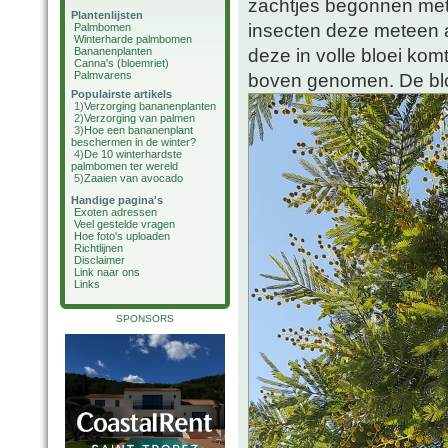
zachtjes begonnen met 
Plantenlijsten
insecten deze meteen a
Palmbomen
Winterharde palmbomen
deze in volle bloei kom
Bananenplanten
Canna's (bloemriet)
Palmvarens
boven genomen. De blo
Populairste artikels
1)
Verzorging bananenplanten
2)
Verzorging van palmen
3)
Hoe een bananenplant
beschermen in de winter?
4)
De 10 winterhardste
palmbomen ter wereld
5)
Zaaien van avocado
Handige pagina's
Exoten adressen
Veel gestelde vragen
Hoe foto's uploaden
Richtlijnen
Disclaimer
Link naar ons
Links
SPONSORS