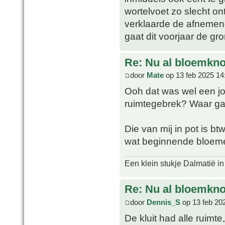
wortelvoet zo slecht on
verklaarde de afnemend
gaat dit voorjaar de gro
Re: Nu al bloemkn
door
Mate
op 13 feb 2025 14
Ooh dat was wel een joe
ruimtegebrek? Waar ga
Die van mij in pot is btw
wat beginnende bloe
Een klein stukje Dalmatië in
Re: Nu al bloemkn
door
Dennis_S
op 13 feb 20
De kluit had alle ruimt