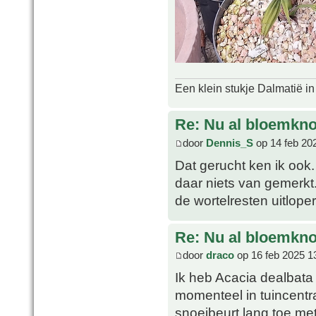
Een klein stukje Dalmatië in
Re: Nu al bloemkn
door
Dennis_S
op 14 feb 20
Dat gerucht ken ik ook. 
daar niets van gemerkt.
de wortelresten uitlope
Re: Nu al bloemkn
door
draco
op 16 feb 2025 1
Ik heb Acacia dealbata '
momenteel in tuincentra
snoeibeurt lang toe me