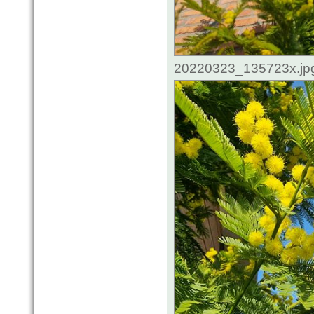
20220323_135723x.jpg