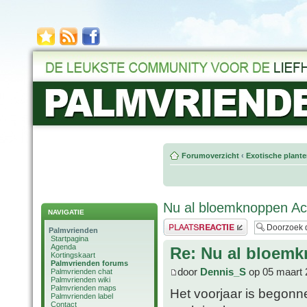
Forumoverzicht
‹
Exotische plant
Nu al bloemknoppen Ac
NAVIGATIE
Plaats een reactie
Palmvrienden
Startpagina
Agenda
Re: Nu al bloemk
Kortingskaart
Palmvrienden forums
door
Dennis_S
op 05 maart 
Palmvrienden chat
Palmvrienden wiki
Palmvrienden maps
Het voorjaar is begonn
Palmvrienden label
Contact