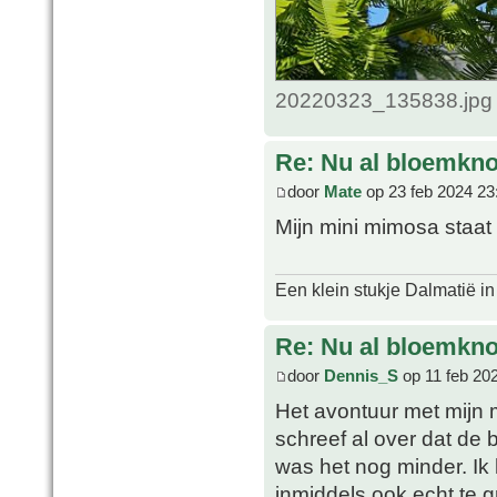
20220323_135838.jpg 
Re: Nu al bloemkn
door
Mate
op 23 feb 2024 23
Mijn mini mimosa staat 
Een klein stukje Dalmatië in
Re: Nu al bloemkn
door
Dennis_S
op 11 feb 20
Het avontuur met mijn 
schreef al over dat de 
was het nog minder. Ik
inmiddels ook echt te 