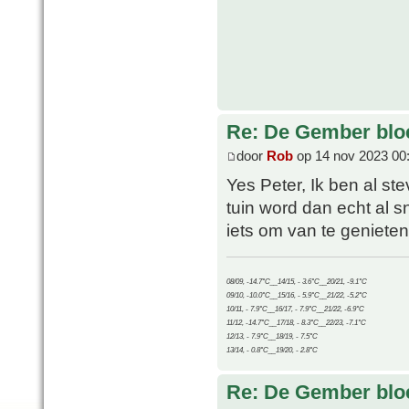
Re: De Gember bloe
door
Rob
op 14 nov 2023 00
Yes Peter, Ik ben al st
tuin word dan echt al sn
iets om van te genieten
08/09, -14.7°C__14/15, - 3.6°C__20/21, -9.1°C
09/10, -10.0°C__15/16, - 5.9°C__21/22, -5.2°C
10/11, - 7.9°C__16/17, - 7.9°C__21/22, -6.9°C
11/12, -14.7°C__17/18, - 8.3°C__22/23, -7.1°C
12/13, - 7.9°C__18/19, - 7.5°C
13/14, - 0.8°C__19/20, - 2.8°C
Re: De Gember bloe