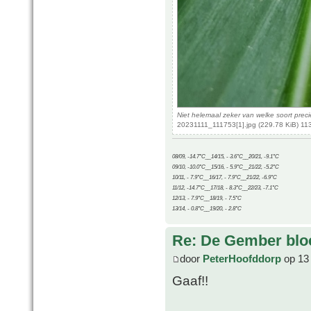
Niet helemaal zeker van welke soort preci
20231111_111753[1].jpg (229.78 KiB) 11
08/09, -14.7°C__14/15, - 3.6°C__20/21, -9.1°C
09/10, -10.0°C__15/16, - 5.9°C__21/22, -5.2°C
10/11, - 7.9°C__16/17, - 7.9°C__21/22, -6.9°C
11/12, -14.7°C__17/18, - 8.3°C__22/23, -7.1°C
12/13, - 7.9°C__18/19, - 7.5°C
13/14, - 0.8°C__19/20, - 2.8°C
Re: De Gember bloe
door
PeterHoofddorp
op 13
Gaaf!!