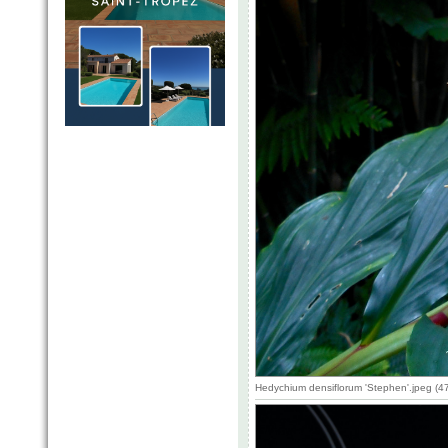
Hedychium densiflorum 'Stephen'.jpeg (4