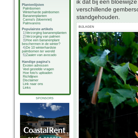
ik dat bij een bloeiwij
Plantenlijsten
verschillende gemberso
Palmbomen
Winterharde palmbomen
standgehouden.
Bananenplanten
Canna's (bloemriet)
Palmvarens
BIJLAGEN
Populairste artikels
1)
Verzorging bananenplanten
2)
Verzorging van palmen
3)
Hoe een bananenplant
beschermen in de winter?
4)
De 10 winterhardste
palmbomen ter wereld
5)
Zaaien van avocado
Handige pagina's
Exoten adressen
Veel gestelde vragen
Hoe foto's uploaden
Richtlijnen
Disclaimer
Link naar ons
Links
SPONSORS