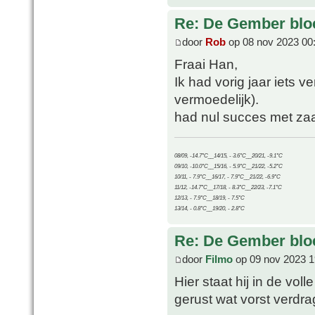
Re: De Gember bloe
door
Rob
op 08 nov 2023 00
Fraai Han,
Ik had vorig jaar iets 
vermoedelijk).
had nul succes met zaa
08/09, -14.7°C__14/15, - 3.6°C__20/21, -9.1°C
09/10, -10.0°C__15/16, - 5.9°C__21/22, -5.2°C
10/11, - 7.9°C__16/17, - 7.9°C__21/22, -6.9°C
11/12, -14.7°C__17/18, - 8.3°C__22/23, -7.1°C
12/13, - 7.9°C__18/19, - 7.5°C
13/14, - 0.8°C__19/20, - 2.8°C
Re: De Gember bloe
door
Filmo
op 09 nov 2023 1
Hier staat hij in de vol
gerust wat vorst verdrage