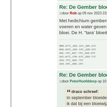
Re: De Gember bloe
door
Rob
op 09 nov 2023 23
Met hedichium gembers 
voeren en water geven.
bloei. De H. "tara' bloei
08/09, -14.7°C__14/15, - 3.6°C__20/21, -9.1°C
09/10, -10.0°C__15/16, - 5.9°C__21/22, -5.2°C
10/11, - 7.9°C__16/17, - 7.9°C__21/22, -6.9°C
11/12, -14.7°C__17/18, - 8.3°C__22/23, -7.1°C
12/13, - 7.9°C__18/19, - 7.5°C
13/14, - 0.8°C__19/20, - 2.8°C
Re: De Gember bloe
door
PeterHoofddorp
op 10
draco schreef:
In september bloeid
ik dat bij een bloeiw