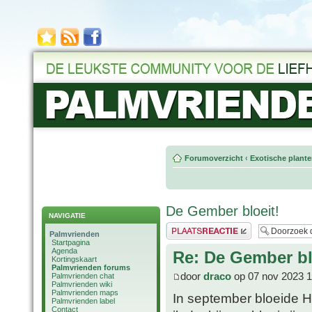
Forumoverzicht
‹
Exotische plant
De Gember bloeit!
NAVIGATIE
Plaats een reactie
Palmvrienden
Startpagina
Agenda
Re: De Gember bl
Kortingskaart
Palmvrienden forums
door
draco
op 07 nov 2023 1
Palmvrienden chat
Palmvrienden wiki
Palmvrienden maps
In september bloeide 
Palmvrienden label
Contact