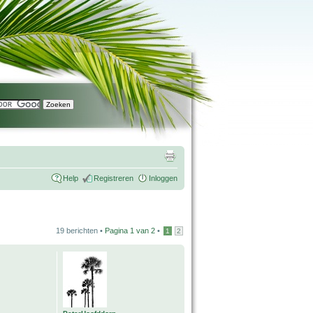
Help
Registreren
Inloggen
19 berichten •
Pagina
1
van
2
•
1
2