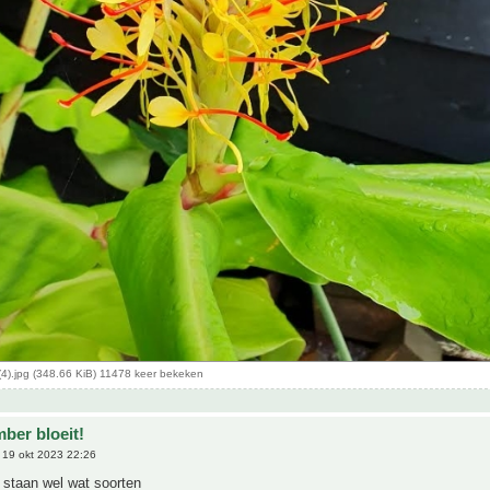
4).jpg (348.66 KiB) 11478 keer bekeken
ber bloeit!
19 okt 2023 22:26
s staan wel wat soorten