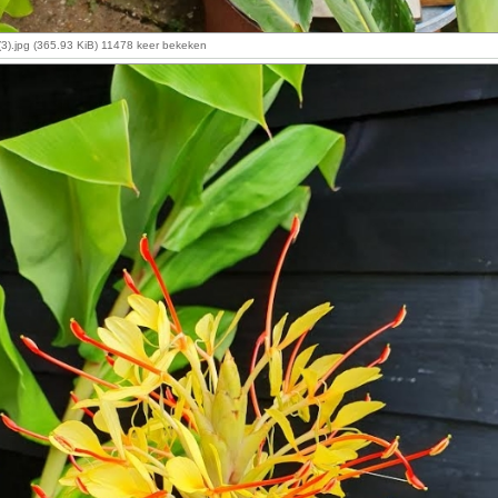
3).jpg (365.93 KiB) 11478 keer bekeken