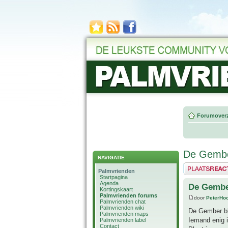
Forumoverz
De Gember
NAVIGATIE
Plaats een reactie
Palmvrienden
Startpagina
Agenda
De Gember
Kortingskaart
Palmvrienden forums
door
PeterHo
Palmvrienden chat
Palmvrienden wiki
De Gember bl
Palmvrienden maps
Iemand enig i
Palmvrienden label
Contact