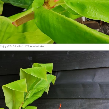
2).jpg (374.58 KiB) 11478 keer bekeken