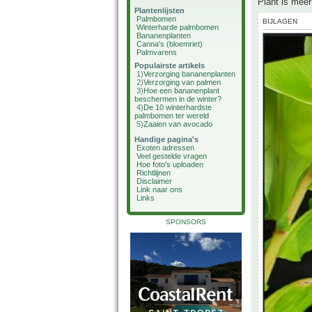
Plant is mee
Plantenlijsten
Palmbomen
BIJLAGEN
Winterharde palmbomen
Bananenplanten
Canna's (bloemriet)
Palmvarens
Populairste artikels
1)
Verzorging bananenplanten
2)
Verzorging van palmen
3)
Hoe een bananenplant
beschermen in de winter?
4)
De 10 winterhardste
palmbomen ter wereld
5)
Zaaien van avocado
Handige pagina's
Exoten adressen
Veel gestelde vragen
Hoe foto's uploaden
Richtlijnen
Disclaimer
Link naar ons
Links
SPONSORS