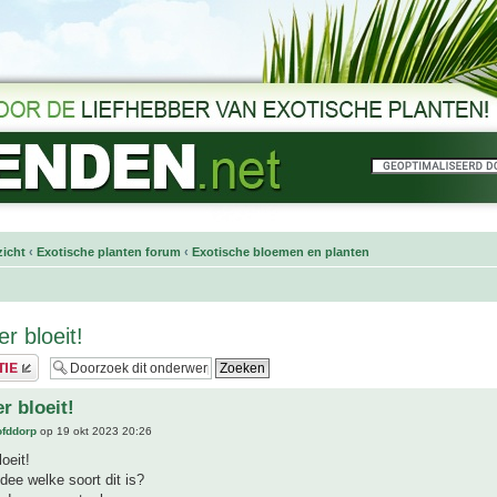
icht
‹
Exotische planten forum
‹
Exotische bloemen en planten
 bloeit!
 bloeit!
ofddorp
op 19 okt 2023 20:26
oeit!
dee welke soort dit is?