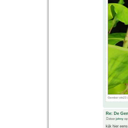
Gember okt23 (
Re: De Gem
door
johny
op 
kijk hier een