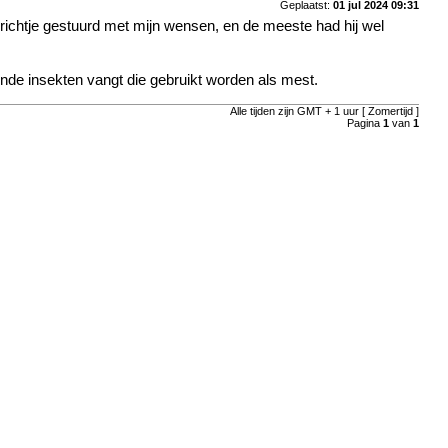
Geplaatst:
01 jul 2024 09:31
ichtje gestuurd met mijn wensen, en de meeste had hij wel
ende insekten vangt die gebruikt worden als mest.
Alle tijden zijn GMT + 1 uur [ Zomertijd ]
Pagina
1
van
1