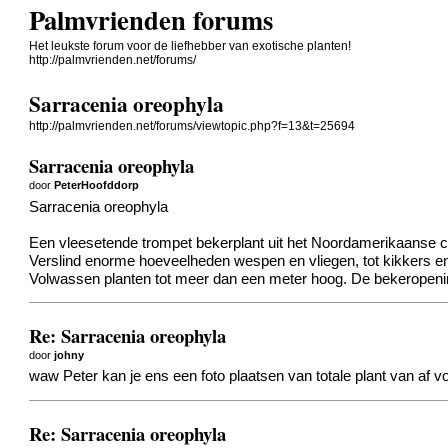
Palmvrienden forums
Het leukste forum voor de liefhebber van exotische planten!
http://palmvrienden.net/forums/
Sarracenia oreophyla
http://palmvrienden.net/forums/viewtopic.php?f=13&t=25694
Sarracenia oreophyla
door
PeterHoofddorp
Sarracenia oreophyla
Een vleesetende trompet bekerplant uit het Noordamerikaanse c
Verslind enorme hoeveelheden wespen en vliegen, tot kikkers e
Volwassen planten tot meer dan een meter hoog. De bekeropenin
Re: Sarracenia oreophyla
door
johny
waw Peter kan je ens een foto plaatsen van totale plant van af v
Re: Sarracenia oreophyla