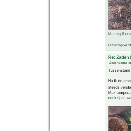
Marang 8 nov
Laatst bijgewerk
Re: Zaden k
door
Bonne
op
Tussenstand 
Nu ik de gron
steeds versla
Max temperatu
dankzij de wa