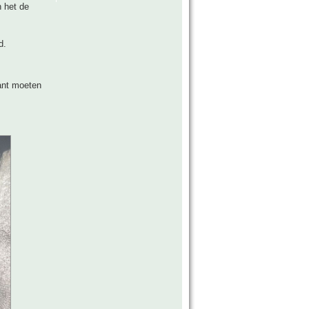
n het de
d.
lant moeten