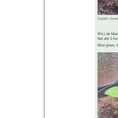
Golden showe
W.b.t de Mara
Net alle 3 hun
Mooi groen, d