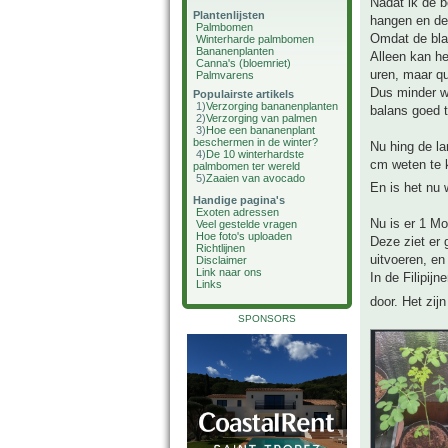
Nadat ik de b
Plantenlijsten
hangen en de 
Palmbomen
Omdat de blaa
Winterharde palmbomen
Bananenplanten
Alleen kan he
Canna's (bloemriet)
uren, maar q
Palmvarens
Dus minder wa
Populairste artikels
1)
Verzorging bananenplanten
balans goed t
2)
Verzorging van palmen
3)
Hoe een bananenplant
beschermen in de winter?
Nu hing de la
4)
De 10 winterhardste
cm weten te k
palmbomen ter wereld
5)
Zaaien van avocado
En is het nu
Handige pagina's
Exoten adressen
Nu is er 1 Mor
Veel gestelde vragen
Hoe foto's uploaden
Deze ziet er 
Richtlijnen
uitvoeren, en
Disclaimer
Link naar ons
In de Filipijn
Links
door. Het zij
SPONSORS