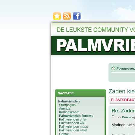
Forumoverz
Zaden kiem
NAVIGATIE
Plaats een reactie
Palmvrienden
Startpagina
Agenda
Re: Zaden
Kortingskaart
Palmvrienden forums
door
Bonne
op
Palmvrienden chat
Palmvrienden wiki
Moringa twe
Palmvrienden maps
Palmvrienden label
Contact