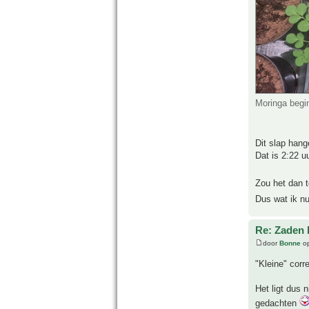
Moringa begi
Dit slap hang
Dat is 2:22 u
Zou het dan t
Dus wat ik nu
Re: Zaden k
door
Bonne
op
"Kleine" corr
Het ligt dus n
gedachten