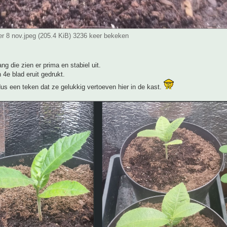
r 8 nov.jpeg (205.4 KiB) 3236 keer bekeken
ng die zien er prima en stabiel uit.
 4e blad eruit gedrukt.
us een teken dat ze gelukkig vertoeven hier in de kast.