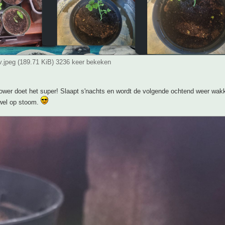
v.jpeg (189.71 KiB) 3236 keer bekeken
ower doet het super! Slaapt s'nachts en wordt de volgende ochtend weer wakk
wel op stoom.