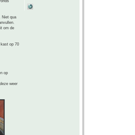
avonds
. Niet qua
nvullen.
eit om de
 kast op 70
en op
t deze weer