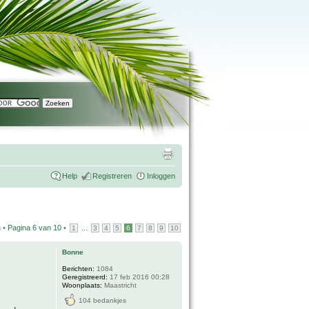
Help
Registreren
Inloggen
n •
Pagina
6
van
10
•
...
1
3
4
5
6
7
8
9
10
Bonne
Berichten:
1084
Geregistreerd:
17 feb 2016 00:28
Woonplaats:
Maastricht
104 bedankjes