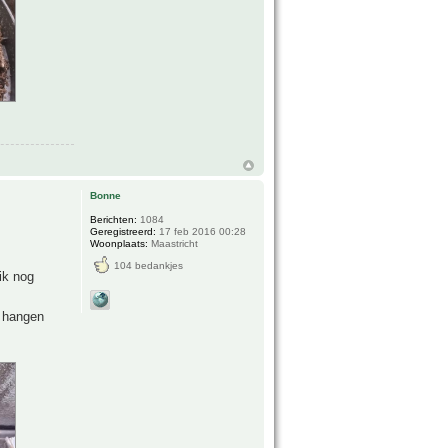
Bonne
Berichten:
1084
Geregistreerd:
17 feb 2016 00:28
Woonplaats:
Maastricht
104 bedankjes
ik nog
n hangen