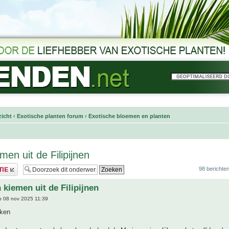
icht
‹
Exotische planten forum
‹
Exotische bloemen en planten
en uit de Filipijnen
98 berichte
 kiemen uit de Filipijnen
 08 nov 2025 11:39
aken