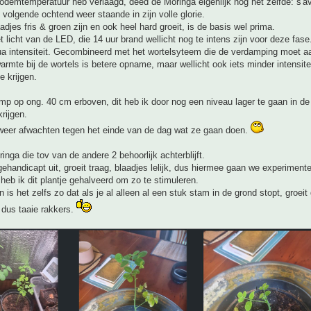
odemtemperatuur heb verlaagd, deed de Moringa eigenlijk nog het zelfde: s'
volgende ochtend weer staande in zijn volle glorie.
djes fris & groen zijn en ook heel hard groeit, is de basis wel prima.
t licht van de LED, die 14 uur brand wellicht nog te intens zijn voor deze fase
ua intensiteit. Gecombineerd met het wortelsyteem die de verdamping moet aa
rmte bij de wortels is betere opname, maar wellicht ook iets minder intensit
e krijgen.
mp op ong. 40 cm erboven, dit heb ik door nog een niveau lager te gaan in de
rijgen.
 weer afwachten tegen het einde van de dag wat ze gaan doen.
inga die tov van de andere 2 behoorlijk achterblijft.
gehandicapt uit, groeit traag, blaadjes lelijk, dus hiermee gaan we experiment
 heb ik dit plantje gehalveerd om zo te stimuleren.
en is het zelfs zo dat als je al alleen al een stuk stam in de grond stopt, groei
n dus taaie rakkers.