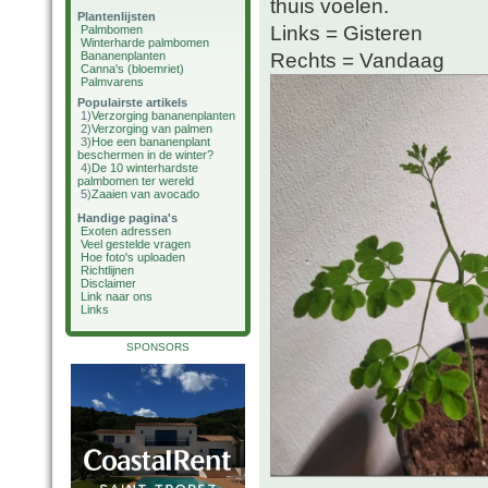
thuis voelen.
Plantenlijsten
Links = Gisteren
Palmbomen
Winterharde palmbomen
Rechts = Vandaag
Bananenplanten
Canna's (bloemriet)
Palmvarens
Populairste artikels
1)
Verzorging bananenplanten
2)
Verzorging van palmen
3)
Hoe een bananenplant
beschermen in de winter?
4)
De 10 winterhardste
palmbomen ter wereld
5)
Zaaien van avocado
Handige pagina's
Exoten adressen
Veel gestelde vragen
Hoe foto's uploaden
Richtlijnen
Disclaimer
Link naar ons
Links
SPONSORS