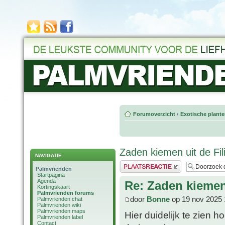
Forumoverzicht
‹
Exotische plant
Zaden kiemen uit de Fil
NAVIGATIE
Plaats een reactie
Palmvrienden
Startpagina
Agenda
Re: Zaden kiemen 
Kortingskaart
Palmvrienden forums
door
Bonne
op 19 nov 2025 
Palmvrienden chat
Palmvrienden wiki
Palmvrienden maps
Hier duidelijk te zien 
Palmvrienden label
Contact