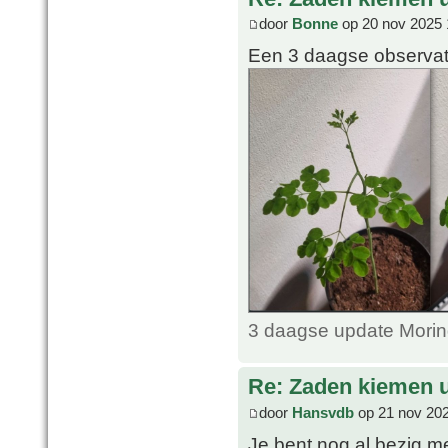
door
Bonne
op 20 nov 2025 
Een 3 daagse observati
3 daagse update Morin
Re: Zaden kiemen ui
door
Hansvdb
op 21 nov 202
Je bent nog al bezig me