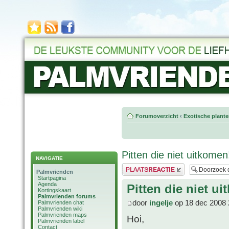
Forumoverzicht
‹
Exotische plant
Pitten die niet uitkomen!
NAVIGATIE
Plaats een reactie
Palmvrienden
Startpagina
Agenda
Pitten die niet ui
Kortingskaart
Palmvrienden forums
door
ingelje
op 18 dec 2008 
Palmvrienden chat
Palmvrienden wiki
Palmvrienden maps
Hoi,
Palmvrienden label
Contact