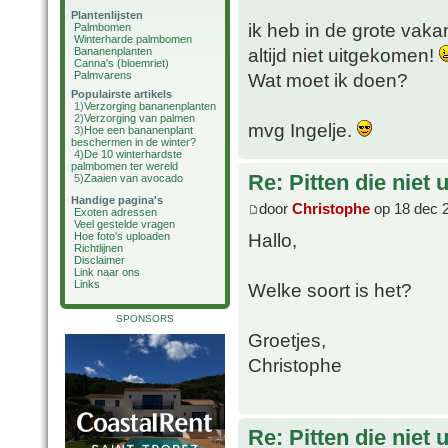
Plantenlijsten
ik heb in de grote vakan
Palmbomen
Winterharde palmbomen
altijd niet uitgekomen!
Bananenplanten
Canna's (bloemriet)
Palmvarens
Wat moet ik doen?
Populairste artikels
1)
Verzorging bananenplanten
2)
Verzorging van palmen
mvg Ingelje.
3)
Hoe een bananenplant
beschermen in de winter?
4)
De 10 winterhardste
palmbomen ter wereld
Re: Pitten die niet 
5)
Zaaien van avocado
Handige pagina's
door
Christophe
op 18 dec 
Exoten adressen
Veel gestelde vragen
Hallo,
Hoe foto's uploaden
Richtlijnen
Disclaimer
Link naar ons
Links
Welke soort is het?
SPONSORS
Groetjes,
Christophe
Re: Pitten die niet 